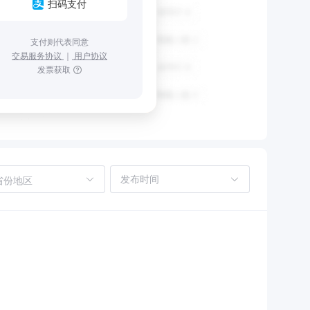
扫码支付
支付则代表同意
交易服务协议
｜
用户协议
发票获取
省份地区