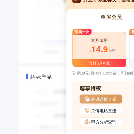
单省会员
限购一次
首月试用
14.9
¥39
¥
每日仅0.48元
到期29元/月/省自动续费，可随
招标产品
标讯详情查看
关键电话直连
甲方分析查询