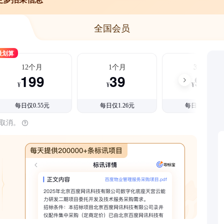
全国会员
最划算
12个月
1个月
3个月
199
39
99
¥
¥
¥
每日仅0.55元
每日仅1.26元
每日仅1.08元
时取消。