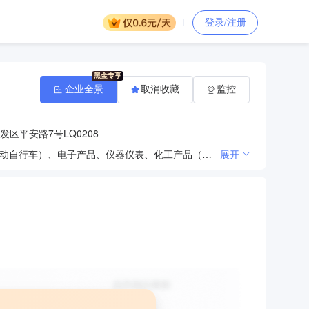
登录/注册
企业全景
取消收藏
监控
区平安路7号LQ0208
施工总承包；专业承包；劳务分包；园林绿化；销售建筑材料、装饰材料、消防器材、五金交电（不含电动自行车）、电子产品、仪器仪表、化工产品（不含危险化学品及一类易制毒化学品）；脚手架、机械设备租赁。（市场主体依法自主选择经营项目，开展经营活动；施工总承包、专业承包以及依法须经批准的项目，经相关部门批准后依批准的内容开展经营活动；不得从事国家和本市产业政策禁止和限制类项目的经营活动。）
展开