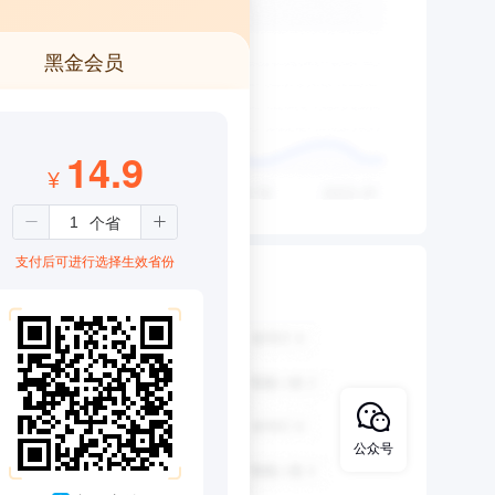
黑金会员
14.9
¥
支付后可进行选择生效省份
公众号