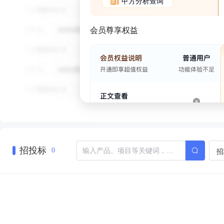
甲方分析查询
会员尊享权益
招投标
招
0