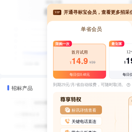
开通寻标宝会员，查看更多招采
VIP
单省会员
限购一次
最划算
1
首月试用
1
14.9
¥39
¥
¥
每日仅0.48元
每日仅
到期29元/月/省自动续费，可随时取消。
招标产品
标讯详情查看
关键电话直连