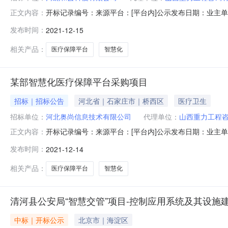
开标记录编号：来源平台：[平台内]公示发布日期：业主
正文内容：
本信息标段(包)某部智慧化医疗服务保障平台采购项目（三次）
发布时间：
2021-12-15
华北大街198号中储广场E座10楼会议室序号投标单位
统一社会信
相关产品：
医疗保障平台
智慧化
某部智慧化医疗保障平台采购项目
招标｜招标公告
河北省｜石家庄市｜桥西区
医疗卫生
招标单位：
河北奥尚信息技术有限公司
代理单位：
山西重力工程
开标记录编号：来源平台：[平台内]公示发布日期：业主
正文内容：
(包)某部智慧化医疗保障平台采购项目所属行业：信息传输、软
发布时间：
2021-12-14
市新华区中华北大街198号中储广场E座10楼会议室序
构代码统一社
相关产品：
医疗保障平台
智慧化
清河县公安局“智慧交管”项目-控制应用系统及其设施
中标｜开标公示
北京市｜海淀区