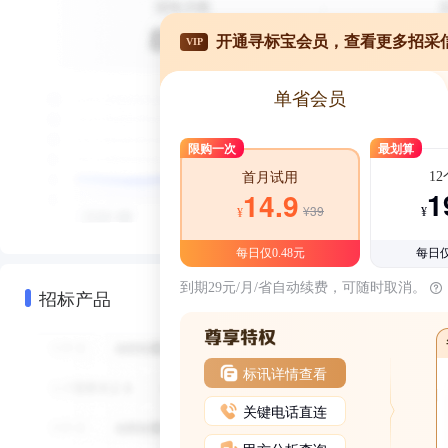
开通寻标宝会员，查看更多招采
VIP
单省会员
限购一次
最划算
1
首月试用
1
14.9
¥39
¥
¥
每日仅0.48元
每日仅
到期29元/月/省自动续费，可随时取消。
招标产品
标讯详情查看
关键电话直连