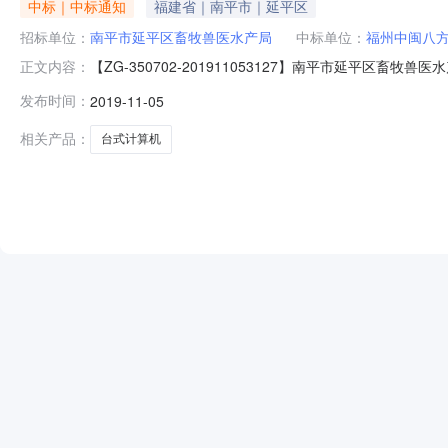
中标｜中标通知
福建省｜南平市｜延平区
招标单位：
南平市延平区畜牧兽医水产局
中标单位：
福州中闽八
【ZG-350702-201911053127】南平市延
正文内容：
共和国政府采购法》，按照福建省省级政府采购网上超市管理办法
发布时间：
2019-11-05
商)：福州中闽八方贸易有限公司根据甲方通过福建省政府采购网上
相关产品：
台式计算机