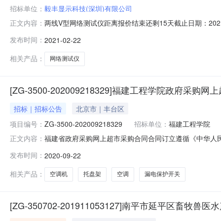
招标单位：
毅丰显示科技(深圳)有限公司
两线V型网络测试仪距离报价结束还剩15天截止日期：202
正文内容：
人：毅丰显示科技（深圳）有限公司竞价报名或更多资讯请点击：http://caigo
发布时间：
2021-02-22
相关产品：
网络测试仪
[ZG-3500-202009218329]福建工程学院政府采购
招标｜招标公告
北京市｜丰台区
项目编号：
ZG-3500-202009218329
招标单位：
福建工程学院
福建省政府采购网上超市采购合同合同订立遵循《中华人
正文内容：
ZG-3500-202009218329甲方(采购人)：福建
发布时间：
2020-09-22
QT-202009-B3353-FJGGZY)，并通过网上
相关产品：
空调机
托盘架
空调
漏电保护开关
[ZG-350702-201911053127]南平市延平区