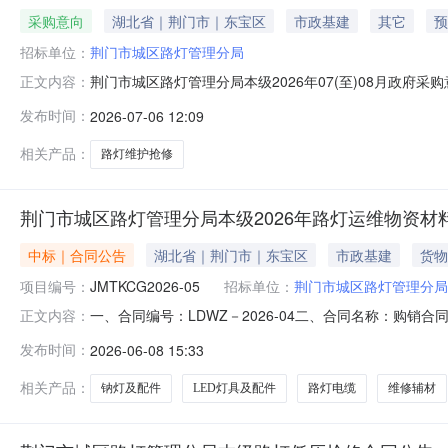
采购意向
湖北省｜荆门市｜东宝区
市政基建
其它
预
招标单位：
荆门市城区路灯管理分局
荆门市城区路灯管理分局本级2026年07(至)08月政
正文内容：
等有关规定，现将荆门市城区路灯管理分局本级2026年0
发布时间：
2026-07-06 12:09
年路灯高、低压维护、抢修（增补）采购内容:路灯高、低
作规程，对路
相关产品：
路灯维护抢修
荆门市城区路灯管理分局本级2026年路灯运维物资材
中标｜合同公告
湖北省｜荆门市｜东宝区
市政基建
货物
项目编号：
JMTKCG2026-05
招标单位：
荆门市城区路灯管理分局
一、合同编号：LDWZ－2026-04二、合同名称：购销合
正文内容：
能灯具及配件、维修辅材、钠灯及配件）五、合同主体1、采
发布时间：
2026-06-08 15:33
（乙方）：湖北华盛丰成机电设备有限公司5、地址：荆门市
详
相关产品：
钠灯及配件
LED灯具及配件
路灯电缆
维修辅材