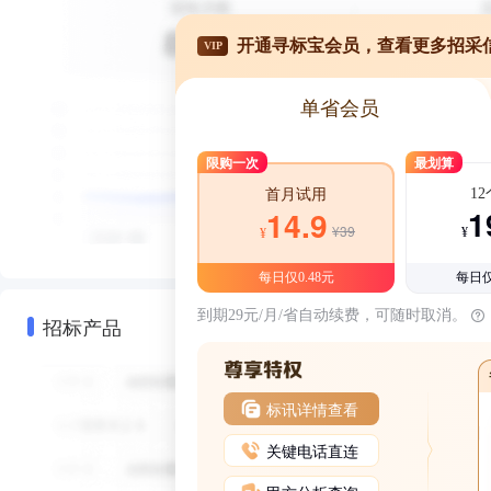
开通寻标宝会员，查看更多招采
VIP
单省会员
限购一次
最划算
1
首月试用
1
14.9
¥39
¥
¥
每日仅0.48元
每日仅
到期29元/月/省自动续费，可随时取消。
招标产品
标讯详情查看
关键电话直连