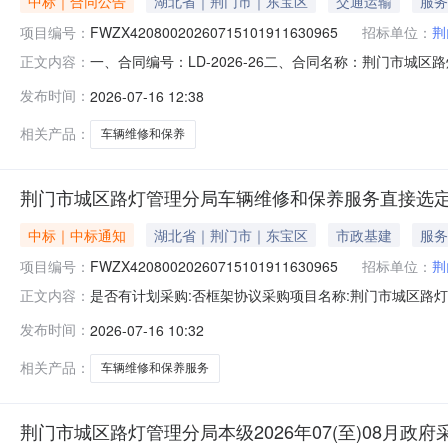
中标｜合同公告
湖北省｜荆门市｜东宝区
交通运输
服务
项目编号：
FWZX42080020260715101911630965
招标单位：
荆
一、合同编号：LD-2026-26二、合同名称：荆门市城区路灯
正文内容：
合同主体1、采购人（甲方）：荆门市城区路灯管理分局本级
发布时间：
2026-07-16 12:38
门市东宝区苏台路1号机械修配厂门面6、联系方式：138
相关产品：
车辆维修和保养
荆门市城区路灯管理分局车辆维修和保养服务直接选
中标｜中标通知
湖北省｜荆门市｜东宝区
市政基建
服务
项目编号：
FWZX42080020260715101911630965
招标单位：
荆
是否有计划采购:否框架协议采购项目名称:荆门市城区路灯管理分
正文内容：
￥39646.0采购单位:荆门市城区路灯管理分局联系人:全
发布时间：
2026-07-16 10:32
厂门面成交日期:2026-07-1610:08:25执行方式
相关产品：
车辆维修和保养服务
荆门市城区路灯管理分局本级2026年07(至)08月政府