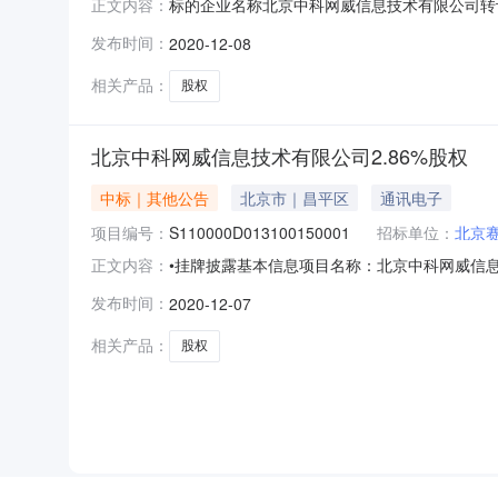
标的企业名称北京中科网威信息技术有限公司转
正文内容：
的原则作如下承诺：点击查看承诺全文注册地（住所
发布时间：
2020-12-08
本7000.00万元(人民币)实收资本6500.
相关产品：
股权
北京中科网威信息技术有限公司2.86%股权
中标｜其他公告
北京市｜昌平区
通讯电子
项目编号：
S110000D013100150001
招标单位：
北京
•挂牌披露基本信息项目名称：北京中科网威信息技术
正文内容：
比例：2.86转让行为批准单位：中国电子信息产
发布时间：
2020-12-07
价是否自动延期：是标的企业原股东是否放弃行
元
相关产品：
股权
NEW
HOT
5折起