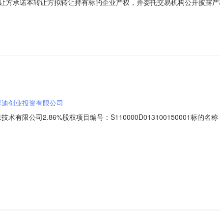
让方承诺本转让方拟转让持有标的企业产权，并委托交易机构公开披露产
）北京市海淀区(北京市海淀区西北旺东路10号院东区15号楼中兴通大厦B座
00万元(人民币)经济类型国有参股企业企业类型有限责任公司所属行业软件和信息
赛迪创业投资有限公司
有限公司2.86%股权项目编号：S110000D013100150001
业发展研究院交易机构名称：北京产权交易所挂牌价格：800万元挂牌期间：
使优先购买权：是管理层是否有收购意向：否与转让相关的其他条件：1、