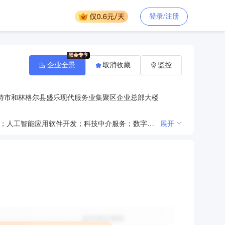
登录/注册
企业全景
取消收藏
监控
特市和林格尔县盛乐现代服务业集聚区企业总部大楼
一般项目：财务咨询；社会经济咨询服务；市场调查（不含涉外调查）；企业总部管理；会议及展览服务；人工智能应用软件开发；科技中介服务；数字技术服务；信息技术咨询服务；计算机软硬件及辅助设备零售；电子元器件批发；电子产品销售；计算机及通讯设备租赁；机械设备租赁；办公服务；煤炭及制品销售。（除依法须经批准的项目外，凭营业执照依法自主开展经营活动）
展开