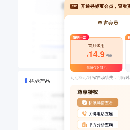
开通寻标宝会员，查看
VIP
单省会员
限购一次
首月试用
14.9
¥39
¥
每日仅0.48元
到期29元/月/省自动续费，可随
招标产品
标讯详情查看
关键电话直连
甲方分析查询