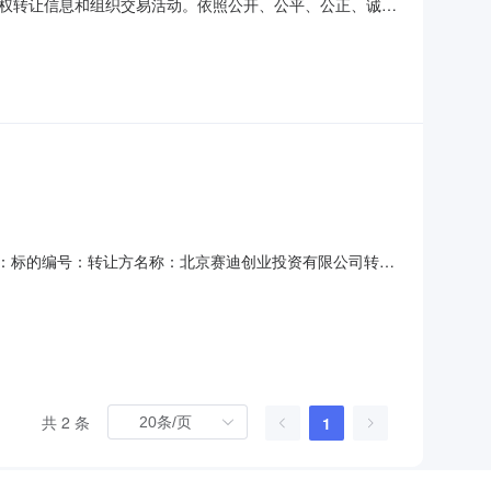
权转让信息和组织交易活动。依照公开、公平、公正、诚信
201室)法定代表人刘兵成立日期1999-10-29注册资
技术服务业统一社会信用代码或组织机构代码91110108700
标的名称：标的编号：转让方名称：北京赛迪创业投资有限公司转让
20挂牌日期：2020-12-7选择的竞价交易方式：网络竞
意向受让方在通过资格确认后3个工作日内，须交纳240万
共 2 条
1