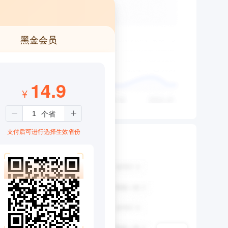
黑金会员
14.9
¥
支付后可进行选择生效省份