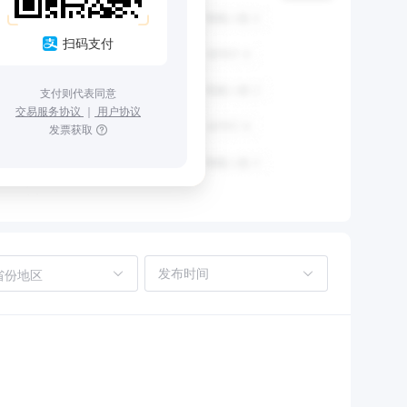
扫码支付
支付则代表同意
交易服务协议
｜
用户协议
发票获取
省份地区