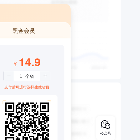
黑金会员
14.9
¥
支付后可进行选择生效省份
公众号