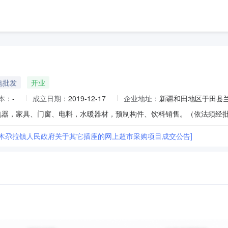
电批发
开业
本：
-
成立日期：
2019-12-17
企业地址：
新疆和田地区于田县兰
电器，家具、门窗、电料，水暖器材，预制构件、饮料销售。（依法须经
县木尕拉镇人民政府关于其它插座的网上超市采购项目成交公告]