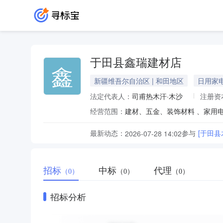
于田县鑫瑞建材店
鑫
新疆维吾尔自治区 | 和田地区
日用家
法定代表人：
司甫热木汗·木沙
注册资
经营范围：
建材、五金、装饰材料 、家用
最新动态：
参与
[于田
2026-07-28 14:02
招标
中标
代理
（0）
（0）
（0）
招标分析