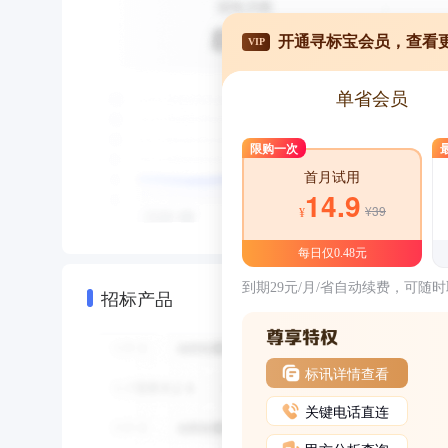
开通寻标宝会员，查看
VIP
单省会员
限购一次
首月试用
14.9
¥39
¥
每日仅0.48元
到期29元/月/省自动续费，可随
招标产品
标讯详情查看
关键电话直连