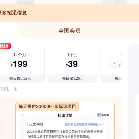
更多招采信息
全国会员
最划算
12个月
1个月
3个月
199
39
99
¥
¥
¥
每日仅0.55元
每日仅1.26元
每日仅1.08元
时取消。