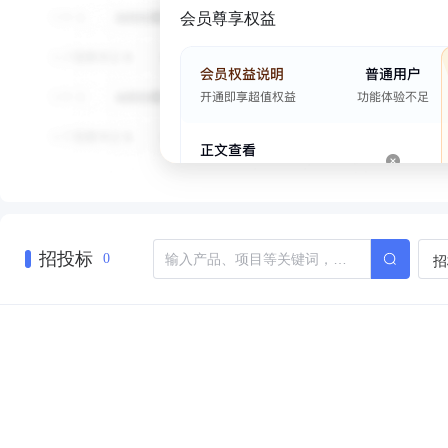
会员尊享权益
招投标
招
0