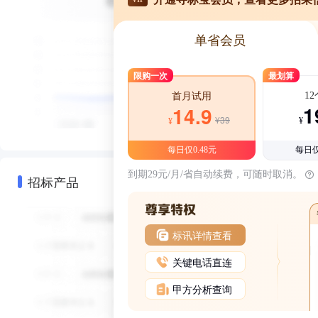
单省会员
限购一次
最划算
1
首月试用
1
14.9
¥39
¥
¥
每日仅0.48元
每日仅
到期29元/月/省自动续费，可随时取消。
招标产品
标讯详情查看
关键电话直连
甲方分析查询