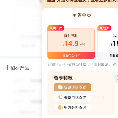
单省会员
限购一次
最划算
1
首月试用
1
14.9
¥39
¥
¥
每日仅0.48元
每日仅
到期29元/月/省自动续费，可随时取消。
招标产品
标讯详情查看
关键电话直连
甲方分析查询