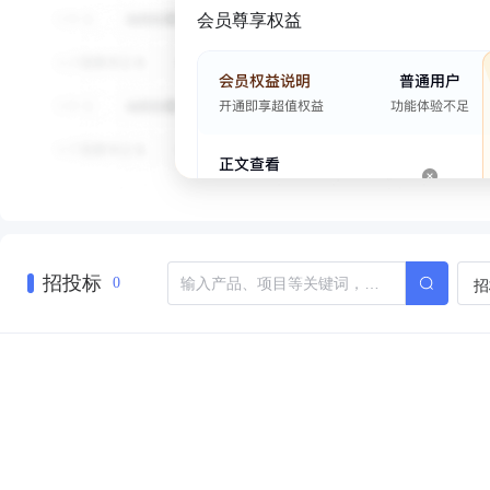
会员尊享权益
招投标
招
0