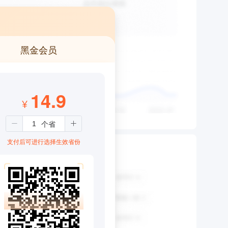
黑金会员
14.9
¥
支付后可进行选择生效省份