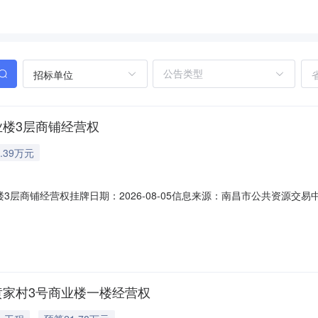
招标单位
业楼3层商铺经营权
.39万元
商铺经营权挂牌日期：2026-08-05信息来源：南昌市公共资源交易中心
铺经营权资产类别其他资产转让方名称南昌高新技术产业开发区昌东镇黄家
易方式网络竞价转让事项说明未尽内容详见
黄家村3号商业楼一楼经营权