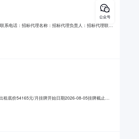
公众号
位联系电话：招标代理名称：招标代理负责人：招标代理联系
楼3层商铺经营权挂牌日期：2026-08-05项目编号
业开发区昌东镇黄家村3号商业楼三楼经营权转让方名称南昌高
价54165元/月挂牌开始日期2026-08-05挂牌截止日
1ME28884032是否联合出租否注册地（地址）经营规模企
出租面积/数量2355m2出租用途商业经营等