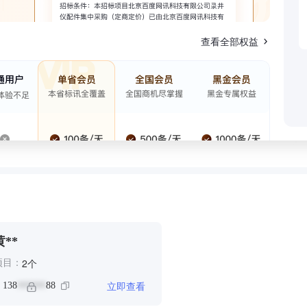
查看全部权益
黄**
个
2
项目：
立即查看
：
138
88
******