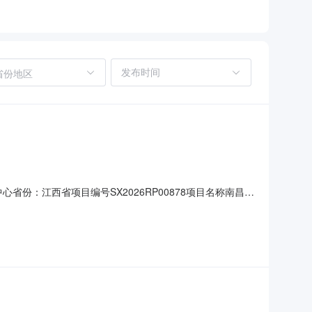
省份地区
省份：江西省项目编号SX2026RP00878项目名称南昌高
村民委员会转让标的所在地区市辖区挂牌价格2.3994万元