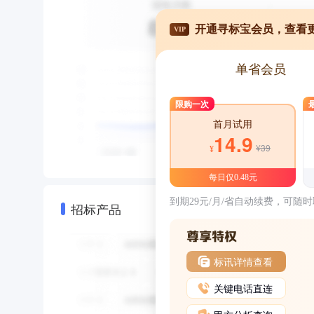
开通寻标宝会员，查看
VIP
单省会员
限购一次
首月试用
14.9
¥39
¥
每日仅0.48元
到期29元/月/省自动续费，可随
招标产品
标讯详情查看
关键电话直连