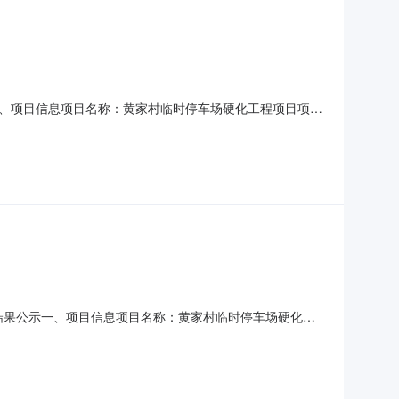
、项目信息项目名称：黄家村临时停车场硬化工程项目项目
市政工程项目所属辖区：市本级项目组织方式：委托交易交易方式：
构单位名称：吉安市青原区鹤荣工程管理有限公司四、合同
7)比价结果公示一、项目信息项目名称：黄家村临时停车场硬化工
项目建设单位单位名称：南昌高新技术产业开发区昌东镇黄家村民委
市青原区鹤荣工程管理有限公司地址：吉安市青原