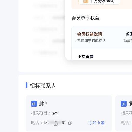
甲方分析查询
会员尊享权益
招标联系人
帅*
帅
黄
个
5
相关项目：
相关
立即查看
电话：
137
61
电话
******