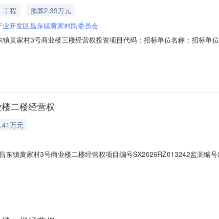
工程
预算2.39万元
产业开发区昌东镇黄家村民委员会
昌东镇黄家村3号商业楼三楼经营权投资项目代码：招标单位名称：招标单
心名称：交易中心联系电话：南昌高新技术产业开发区昌东镇黄家村3号商业
术产业开发区昌东镇黄家村3号商业楼3层商铺经营权标的名称南昌高新技术产
业楼二楼经营权
.41万元
黄家村3号商业楼二楼经营权项目编号SX2026RZ013242监测编号出租底
称南昌高新技术产业开发区昌东镇黄家村民委员会统一社会信用代码5436012
部决策情况出租标的地址昌东镇长旺路以西，岱山二街以南，岱山三街以北