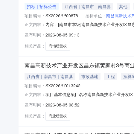
招标｜招标公告
江西省｜南昌市｜南昌县
其他
项目编号：
SX2026RP00878
招标单位：
南昌高新技术
内容：[南昌市本级]南昌高新技术产业开发区
正文内容：
电话：监管部门名称：监管部门联系电话：交易中
发布时间：
2026-08-05 09:13
SX2026RP00878项目名称南昌高新技
新技术产业开发区昌东镇
相关产品：
商铺经营权
南昌高新技术产业开发区昌东镇黄家村3号商
江西省｜南昌市｜南昌县
市政基建
工程
预算5
项目编号：
SX2026RZ013242
项目基本信息项目名称南昌高新技术产业开发区昌东镇
正文内容：
期2026-08-18资产概述出租方信息出租方名
发布时间：
2026-08-05 08:52
业类型经济类型注册资本万元人民币法定代表人内
相关产品：
商业经营权