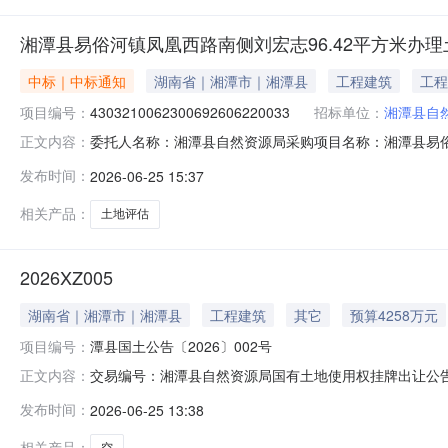
湘潭县易俗河镇凤凰西路南侧刘宏志96.42平方米办
中标｜中标通知
湖南省｜湘潭市｜湘潭县
工程建筑
工程
项目编号：
4303210062300692606220033
招标单位：
湘潭县自
委托人名称：湘潭县自然资源局采购项目名称：湘潭县易俗
正文内容：
4303210062300692606220033服务类型：土地
发布时间：
2026-06-25 15:37
元）服务金额：￥1.0元至2000.0元金额说明：服务
元委托
相关产品：
土地评估
2026XZ005
湖南省｜湘潭市｜湘潭县
工程建筑
其它
预算4258万元
项目编号：
潭县国土公告〔2026〕002号
交易编号：湘潭县自然资源局国有土地使用权挂牌出让公告宗地
正文内容：
年所属行政区：批准机关：湘潭县自然资源局建筑评估价：3
发布时间：
2026-06-25 13:38
路与大鹏路交汇处西北角湘潭县自然资源局国有土地使用权挂
的国有
相关产品：
空