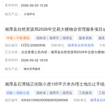
类型：土地评估服务时限：按照协议约定时间完成评估工作，出具评
发布时间：
2026-06-03 10:26
额说明：服务金额为包干价选取中介方式：竞价选取中选企
相关产品：
土地评估
湘潭县自然资源局2026年交易大楼物业管理服务项目
中标｜中标通知
湖南省｜湘潭市｜湘潭县
服务采购
服务
项目编号：
LYZQ-20260506
招标单位：
湘潭县自然资源局
中
点击查看公告内容：湘潭县自然资源局2026年交易大楼物业
正文内容：
发布时间：
2026-06-02 18:03
相关产品：
物业管理服务
湘潭县石潭镇正街陈小虎105平方米办理土地出让手
招标｜招标公告
湖南省｜湘潭市｜湘潭县
工程建筑
工程
项目编号：
4303210062300692605290066
招标单位：
湘潭县自