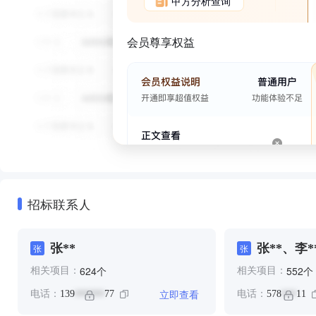
甲方分析查询
会员尊享权益
招标联系人
张**
张**、李*
张
张
个
个
624
552
相关项目：
相关项目：
立即查看
电话：
139
77
电话：
578
11
******
***