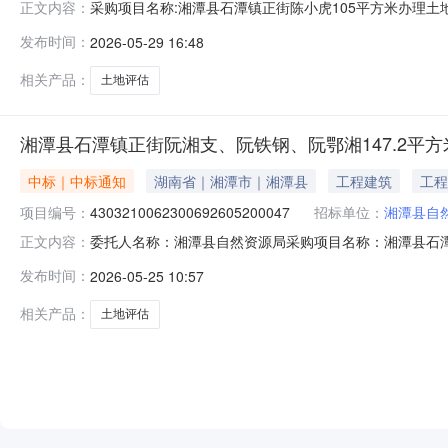
采购项目名称:湘潭县石潭镇正街陈小虎105平方米办理土
正文内容：
4303210062300692605290066项目规模投
发布时间：
2026-05-29 16:48
高金额：2000.0元金额说明服务金额为包干价服务内
关估价监管系统审查或符
相关产品：
土地评估
湘潭县石潭镇正街阮湘支、阮铁钢、阮鄂湘147.2平
中标｜中标通知
湖南省｜湘潭市｜湘潭县
工程建筑
工程
项目编号：
4303210062300692605200047
招标单位：
湘潭县自
委托人名称：湘潭县自然资源局采购项目名称：湘潭县石潭
正文内容：
4303210062300692605200047服务类型：土地
发布时间：
2026-05-25 10:57
元）服务金额：￥1.0元至2000.0元金额说明：服务
相关产品：
土地评估