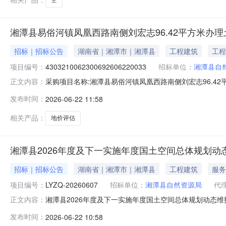
湘潭县易俗河镇凤凰西路南侧刘宏志96.42平方米办
招标｜招标公告
湖南省｜湘潭市｜湘潭县
工程建筑
工程
项目编号：
4303210062300692606220033
招标单位：
湘潭县自
采购项目名称:湘潭县易俗河镇凤凰西路南侧刘宏志96.4
正文内容：
4303210062300692606220033项目规模投
发布时间：
2026-06-22 11:58
高金额：2000.0元金额说明服务金额为包干价服务内容
资料须
相关产品：
地价评估
湘潭县2026年度及下一实施年度国土空间总体规划
招标｜招标公告
湖南省｜湘潭市｜湘潭县
工程建筑
服务
项目编号：
LYZQ-20260607
招标单位：
湘潭县自然资源局
代
湘潭县2026年度及下一实施年度国土空间总体规划动态
正文内容：
为:LYZQ-20260607。招标人为湘潭县自然资源
发布时间：
2026-06-22 10:58
动。一、项目基本概况1、项目名称：湘潭县2026年度及下