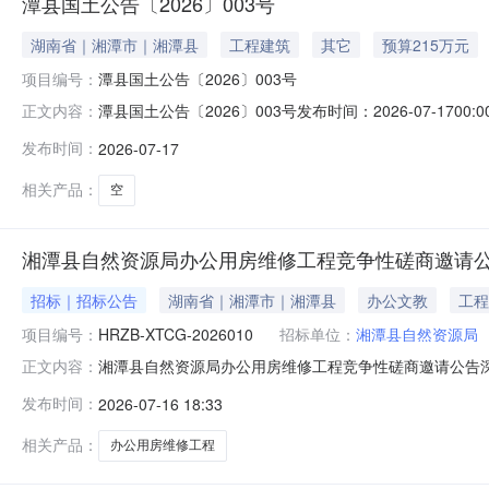
潭县国土公告〔2026〕003号
湖南省｜湘潭市｜湘潭县
工程建筑
其它
预算215万元
项目编号：
潭县国土公告〔2026〕003号
潭县国土公告〔2026〕003号发布时间：2026-07-
正文内容：
政府批准，湘潭县自然资源局决定以挂牌出让方式出让1(幅
发布时间：
2026-07-17
编号：宗地总面积：4200平方米宗地坐落：湘潭县石潭镇象塘新
相关产品：
空
湘潭县自然资源局办公用房维修工程竞争性磋商邀请
招标｜招标公告
湖南省｜湘潭市｜湘潭县
办公文教
工程
项目编号：
HRZB-XTCG-2026010
招标单位：
湘潭县自然资源局
湘潭县自然资源局办公用房维修工程竞争性磋商邀请公告
正文内容：
工程(项目名称)进行竞争性磋商采购，现采用公告邀请方
发布时间：
2026-07-16 18:33
用房维修工程2、委托代理编号：HRZB-XTCG-2026
竣工。5、本项目
相关产品：
办公用房维修工程