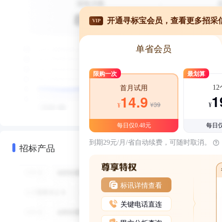
开通寻标宝会员，查看更多招采
VIP
单省会员
限购一次
最划算
1
首月试用
1
14.9
¥39
¥
¥
每日仅0.48元
每日仅
到期29元/月/省自动续费，可随时取消。
招标产品
标讯详情查看
关键电话直连