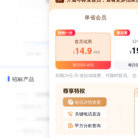
单省会员
限购一次
最划算
1
首月试用
1
14.9
¥39
¥
¥
每日仅0.48元
每日仅
到期29元/月/省自动续费，可随时取消。
招标产品
标讯详情查看
关键电话直连
甲方分析查询