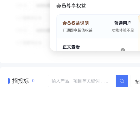
会员尊享权益
招投标
招
0