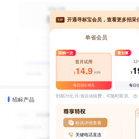
开通寻标宝会员，查看更多招采
VIP
单省会员
限购一次
最划算
1
首月试用
1
14.9
¥39
¥
¥
每日仅0.48元
每日仅
到期29元/月/省自动续费，可随时取消。
招标产品
标讯详情查看
关键电话直连