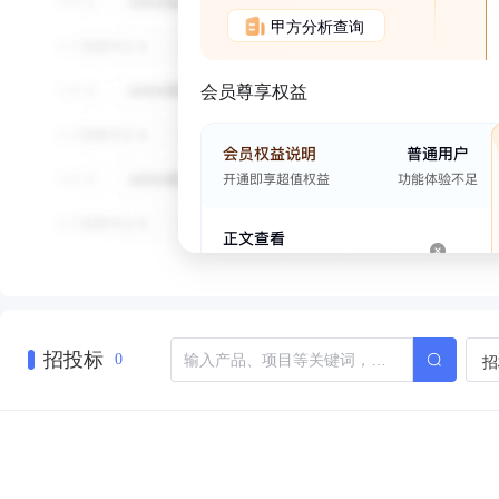
甲方分析查询
会员尊享权益
招投标
招
0