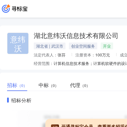
湖北意纬沃信息技术有限公司
意纬
沃
湖北省 | 武汉市
创业空间服务
开业
法定代表人：
张芬
注册资本：
100万元
成
经营范围：
招标
中标
代理
（0）
（0）
（0）
招标分析
开通寻标宝会员，查看更多招采
VIP