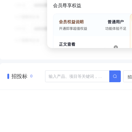
会员尊享权益
招投标
招
0