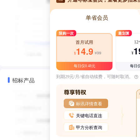
单省会员
限购一次
最划算
1
首月试用
1
14.9
¥39
¥
¥
每日仅0.48元
每日仅
到期29元/月/省自动续费，可随时取消。
招标产品
标讯详情查看
关键电话直连
甲方分析查询