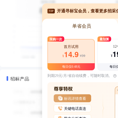
开通寻标宝会员，查看更多招采
VIP
单省会员
限购一次
最划算
1
首月试用
1
14.9
¥39
¥
¥
每日仅0.48元
每日仅
到期29元/月/省自动续费，可随时取消。
招标产品
标讯详情查看
关键电话直连