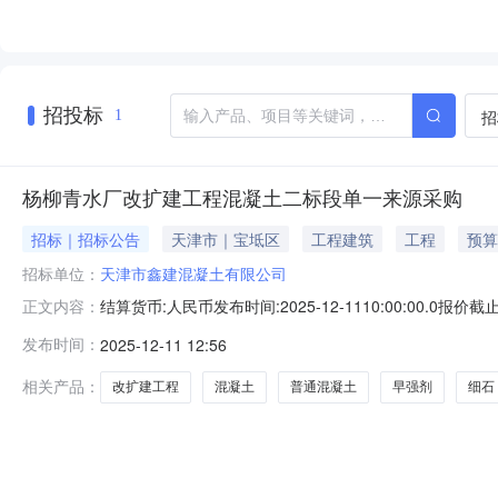
招投标
招
1
杨柳青水厂改扩建工程混凝土二标段单一来源采购
招标｜招标公告
天津市｜宝坻区
工程建筑
工程
预算
招标单位：
天津市鑫建混凝土有限公司
结算货币:人民币发布时间:2025-12-1110:00:00.0报
正文内容：
文件一、项目信息杨柳青水厂改扩建工程混凝土二标段单
发布时间：
2025-12-11 12:56
司签订了材料合同。在合同实施过程中，新增了一部分材
相关产品：
改扩建工程
混凝土
普通混凝土
早强剂
细石