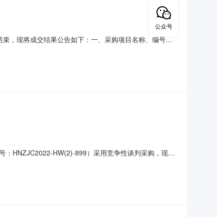
公众号
日结束，现将成交结果公告如下：一、采购项目名称、编号采
(2)-899预算金额：402144.70元（人民币）采购项
请供应商的情况（一）供应商产生方式：（√）公告邀请（）
JC2022-HW(2)-899）采用竞争性谈判采购，现采
采购项目名称：长沙市森林公安局会议室视频系统建设项目
：（1）法人提交企业法人营业执照副本(或者法人登记证书)复印件