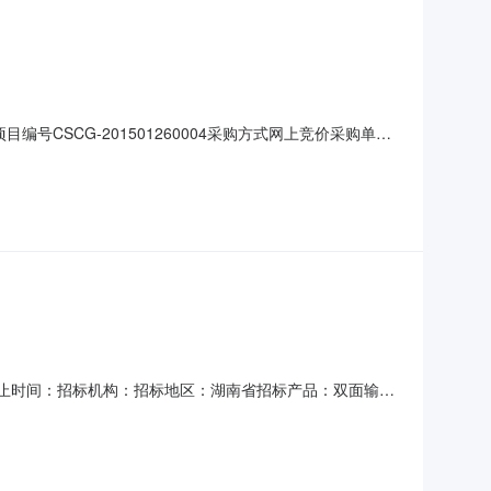
号CSCG-201501260004采购方式网上竞价采购单位
0700517合同签订时间请于2015-02-04前签订合同收货地点长
他要求二.采购成
采购截止时间：招标机构：招标地区：湖南省招标产品：双面输稿
目名称多功能一体机项目编号CSCG-201501260003采
30:00联系电话189