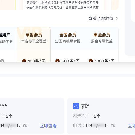
查看全部权益
**
范*
范
个
个
2
2
目：
相关项目：
立即查看
立
89
17
电话：
189
11
******
******