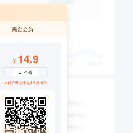
黑金会员
14.9
¥
支付后可进行选择生效省份