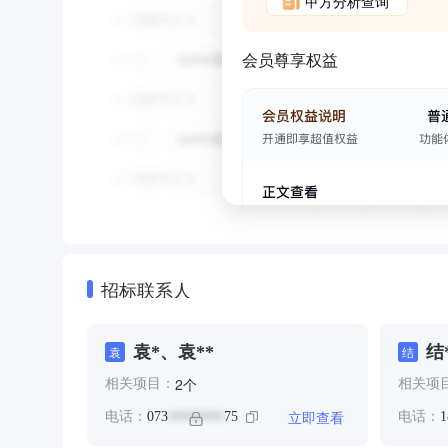
甲方分析查询
会员尊享权益
招标联系人
袁*、袁**
结*
袁
结
个
2
相关项目：
相关项
立即查看
电话：
073
75
电话：
1
********