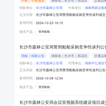
中标｜中标通知
湖南省｜长沙市｜雨花区
交通运
招标单位：
长沙市森林公安局
中标单位：
湖南博易达船
长沙市森林公安局警用船舶采购竞争性谈判成交公
正文内容：
一、采购项目名称：长沙市森林公安局警用船舶采购二
发布时间：
2024-10-23 16:15
告邀请（）供应商库抽取（）采购人、专家推荐五
工程有
相关产品：
警用船舶
长沙市森林公安局警用船舶采购竞争性谈判公
招标｜招标公告
湖南省｜长沙市｜雨花区
交通运
招标单位：
长沙市森林公安局
代理单位：
湖南中弘项目
长沙市森林公安局警用船舶采购竞争性谈判公告
正文内容：
1212室）获取谈判文件，并于2024年10月22
发布时间：
2024-10-08 12:34
船舶采购采购方式：竞争性谈判预算金额:484
相关产品：
警用船舶
长沙市森林公安局会议室视频系统建设项目成