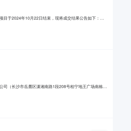
于2024年10月22日结束，现将成交结果公告如下：
930001四、邀请供应商的情况1、供应商产生方式：（√）公
造有限公司483500.00第一成交候选人2湖南三环船舶
司（长沙市岳麓区潇湘南路1段208号柏宁地王广场南栋
ZH-JT-20240930001项目名称：长沙市森林公安局警用
、申请人的资格要求：1、满足《中华人民共和国政府采购法》