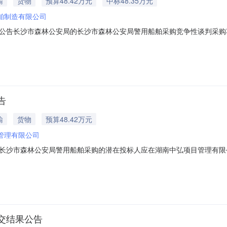
输
货物
预算48.42万元
中标48.35万元
舶制造有限公司
告长沙市森林公安局的长沙市森林公安局警用船舶采购竞争性谈判采购项目
、预算金额：484236.27元三、委托代理编号：HNZH-JT-20240
、谈判情况序号成交候选供应商总价（元）推荐成交排序1湖南博易达船舶制
告
输
货物
预算48.42万元
管理有限公司
长沙市森林公安局警用船舶采购的潜在投标人应在湖南中弘项目管理有限公
日15时30分(北京时间)前递交投标文件。一、项目基本情况：委托代理编号:HN
236.27元采购需求：详见采购文件其他采购需求说明：详见采购需求二
交结果公告