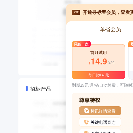
开通寻标宝会员，查看
VIP
单省会员
限购一次
首月试用
14.9
¥39
¥
每日仅0.48元
到期29元/月/省自动续费，可随
招标产品
标讯详情查看
关键电话直连