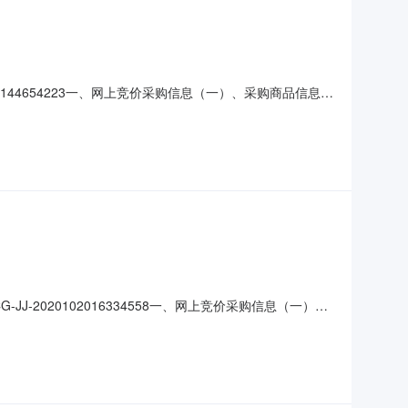
0144654223一、网上竞价采购信息（一）、采购商品信息品
345abb1c小计￥元商品属性类别：属性规格：查看参考商品详情规
2020102016334558一、网上竞价采购信息（一）、
39d345abb1c小计￥元商品属性类别：属性规格：480G查