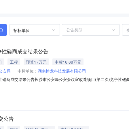
招标单位
争性磋商成交结果公告
门
工程
预算17万元
中标16.68万元
公安局
中标单位：
湖南博龙科技发展有限公司
性磋商成交结果公告长沙市公安局公安会议室改造项目(第二次)竞争性磋
结果公告如下：一、采购项目名称、委托代理编号、预算金额采购项目名称：
0.00元二、供应商产生方式：（√）公告邀请（）供应商库抽取（）采购人、专
交公告