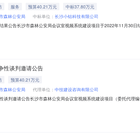
防
服务
预算40.21万元
中标37.80万元
市森林公安局
中标单位：
长沙小钴科技有限公司
果公告长沙市森林公安局会议室视频系统建设项目于2022年11月30
目代理机构名称：中技建设咨询有限公司采购项目编号：HNZJC2022-HW
市森林公安局会议室视频系统建设项目详见谈判文件1二、供应商来源邀
争性谈判邀请公告
防
预算40.21万元
市森林公安局
代理单位：
中技建设咨询有限公司
判邀请公告长沙市森林公安局会议室视频系统建设项目（委托代理编号：HNZ
证明材料参与资格审查，并参与竞争性谈判采购活动。一、项目概况1、
8993、项目预算：402144.70元二、供应商资格要求：1、基本资格条件