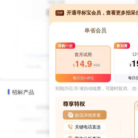
开通寻标宝会员，查看更多招采
VIP
单省会员
限购一次
最划算
1
首月试用
1
14.9
¥39
¥
¥
每日仅0.48元
每日仅
到期29元/月/省自动续费，可随时取消。
招标产品
标讯详情查看
关键电话直连