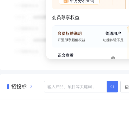
甲方分析查询
会员尊享权益
招投标
招
0