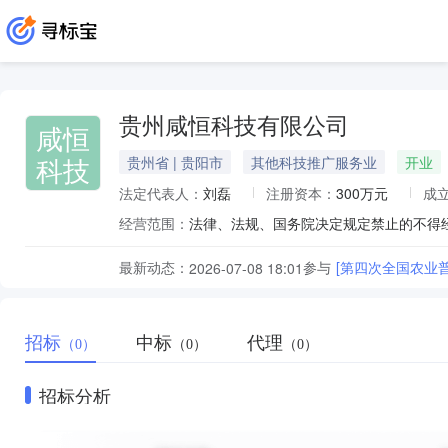
贵州咸恒科技有限公司
咸恒
科技
贵州省 | 贵阳市
其他科技推广服务业
开业
法定代表人：
刘磊
注册资本：
300万元
成
经营范围：
最新动态：
参与
[第四次全国农业
2026-07-08 18:01
招标
中标
代理
（0）
（0）
（0）
招标分析