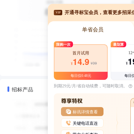
开通寻标宝会员，查看更多招采
VIP
单省会员
限购一次
最划算
1
首月试用
1
14.9
¥39
¥
¥
每日仅0.48元
每日仅
到期29元/月/省自动续费，可随时取消。
招标产品
标讯详情查看
关键电话直连