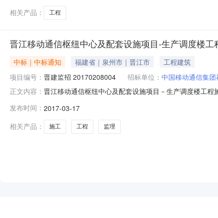
相关产品：
工程
晋江移动通信枢纽中心及配套设施项目-生产调度楼工
中标｜中标通知
福建省｜泉州市｜晋江市
工程建筑
项目编号：
晋建监招 20170208004
招标单位：
中国移动通信集团
晋江移动通信枢纽中心及配套设施项目－生产调度楼工程施工
正文内容：
标单位：福建宏业建设监理有限公司中标结果公示招标编号:晋
发布时间：
2017-03-17
建设工程招标投标中心开标并于2017年3月13日发布
公司监理服务
相关产品：
施工
工程
监理
NEW
HOT
5折起