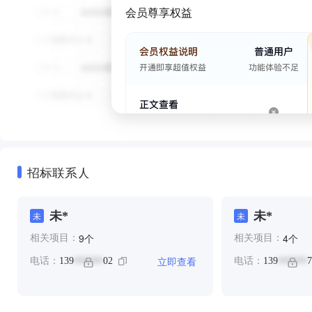
会员尊享权益
招标联系人
未*
未*
未
未
个
个
9
4
相关项目：
相关项目：
立即查看
电话：
139
02
电话：
139
7
******
******