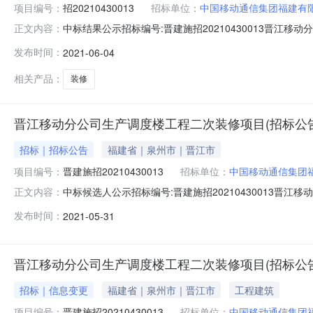
项目编号：
招20210430013
招标单位：
中国移动通信集团福建有
中标结果公示招标编号:晋建施招20210430013晋江移
正文内容：
中标候选人公示，公示期已满，现将中标结果公示如下：1、
发布时间：
2021-06-04
标人名称评审结果原因依据备注////3、评标委员会成员名
相关产品：
装修
晋江移动分公司生产调度楼工程二次装修项目(招标公告
招标｜招标公告
福建省｜泉州市｜晋江市
项目编号：
晋建施招20210430013
招标单位：
中国移动通信集团
中标候选人公示招标编号:晋建施招20210430013晋
正文内容：
毕，现将中标候选人情况公示如下：1、评标委员会推荐
发布时间：
2021-05-31
福建瀚瑞建设工程有限公司福建湖鑫建设有限公司投标报价825
册建造师
晋江移动分公司生产调度楼工程二次装修项目(招标公告
招标｜信息变更
福建省｜泉州市｜晋江市
工程建筑
项目编号：
晋建施招20210430013
招标单位：
中国移动通信集团