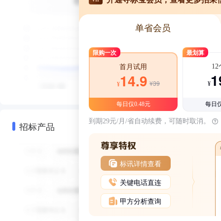
单省会员
限购一次
最划算
1
首月试用
1
14.9
¥39
¥
¥
每日仅0.48元
每日仅
到期29元/月/省自动续费，可随时取消。
招标产品
标讯详情查看
关键电话直连
甲方分析查询