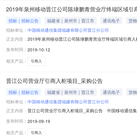
2019年泉州移动晋江公司陈埭鹏青营业厅终端区域引
招标｜招标公告
福建省｜泉州市｜晋江市
通讯电子
货物
招标单位：
中国移动通信集团福建有限公司晋江分公司
2019年泉州移动晋江公司陈埭鹏青营业厅终端区域引商
正文内容：
有相应资质及服务能力的供应商均可前来参与招募应答。一、
发布时间：
2019-10-12
2.1.1泉州移动全业务联盟渠道：截止2019年6月在册
2.1.3中移铁通
相关产品：
引商入
晋江公司营业厅引商入柜项目_采购公告
招标｜招标公告
福建省｜泉州市｜晋江市
通讯电子
货物
招标单位：
中国移动通信集团福建有限公司晋江分公司
晋江公司营业厅引商入柜项目_采购公告 中国移动通信集
正文内容：
可前来参与招募应答。一、采购说明招募物品的名称、数量及
发布时间：
2019-09-19
入柜业务范围:开展终端及相关配件的进销存运营及终端售后。
若日常未达到考核
相关产品：
引商入