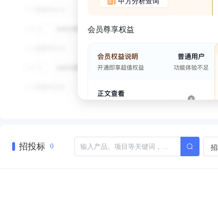
甲方分析查询
会员尊享权益
招投标
招
0