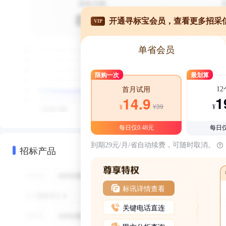
开通寻标宝会员，查看更多招采
VIP
单省会员
限购一次
最划算
1
首月试用
1
14.9
¥39
¥
¥
每日仅0.48元
每日仅
到期29元/月/省自动续费，可随时取消。
招标产品
标讯详情查看
关键电话直连