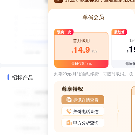
单省会员
限购一次
最划算
1
首月试用
1
14.9
¥39
¥
¥
每日仅0.48元
每日仅
到期29元/月/省自动续费，可随时取消。
招标产品
标讯详情查看
关键电话直连
甲方分析查询