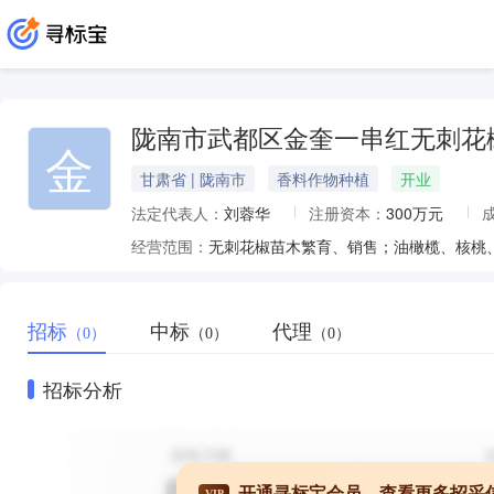
陇南市武都区金奎一串红无刺花
金
甘肃省 | 陇南市
香料作物种植
开业
法定代表人：
刘蓉华
注册资本：
300万元
经营范围：
招标
中标
代理
（0）
（0）
（0）
招标分析
开通寻标宝会员，查看更多招采
VIP