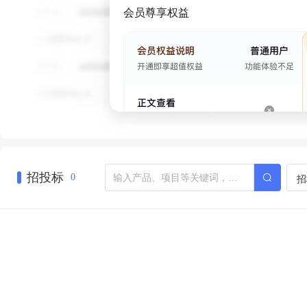
会员尊享权益
招投标
招
0