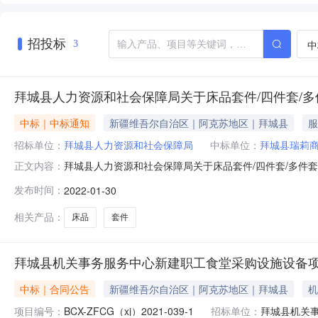
招投标
中
3
拜城县人力资源和社会保障局关于床品套件/四件套/
中标｜中标通知
新疆维吾尔自治区｜阿克苏地区｜拜城县
服
招标单位：
拜城县人力资源和社会保障局
中标单位：
拜城县瑞莉
拜城县人力资源和社会保障局关于床品套件/四件套/多件
正文内容：
会保障局关于床品套件/四件套/多件套的网上超市采购项目采
发布时间：
2022-01-30
编码:652926项目所在行政区划名称:新疆维吾尔自治
号采购
相关产品：
床品
套件
拜城县机关事务服务中心新建职工食堂采购设施设备
中标｜合同公告
新疆维吾尔自治区｜阿克苏地区｜拜城县
机
项目编号：
BCX-ZFCG（xj）2021-039-1
招标单位：
拜城县机关