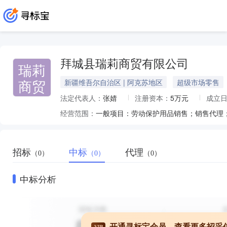
拜城县瑞莉商贸有限公司
瑞莉
商贸
新疆维吾尔自治区 | 阿克苏地区
超级市场零售
法定代表人：
张婧
注册资本：
5万元
成立
经营范围：
招标
中标
代理
（0）
（0）
（0）
中标分析
开通寻标宝会员，查看更多招采
VIP