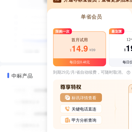
单省会员
限购一次
最划算
1
首月试用
1
14.9
¥39
¥
¥
每日仅0.48元
每日仅
到期29元/月/省自动续费，可随时取消。
中标产品
标讯详情查看
关键电话直连
甲方分析查询