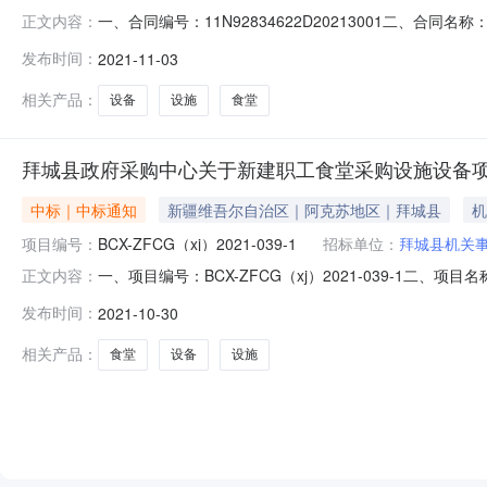
一、合同编号：11N92834622D20213001二、合同
正文内容：
称：拜城县机关事务服务中心新建职工食堂采购设施设备项目
发布时间：
2021-11-03
（乙方）：拜城县瑞莉商贸有限公司地址：新疆维吾尔自治区
相关产品：
设备
设施
食堂
拜城县政府采购中心关于新建职工食堂采购设施设备项
中标｜中标通知
新疆维吾尔自治区｜阿克苏地区｜拜城县
机
项目编号：
BCX-ZFCG（xj）2021-039-1
招标单位：
拜城县机关
一、项目编号：BCX-ZFCG（xj）2021-039-1
正文内容：
中标供应商名称中标供应商地址中标供应商统一社会信用代码
发布时间：
2021-10-30
91652926MA79L6R27Y四、主要标的信息货物
相关产品：
食堂
设备
设施