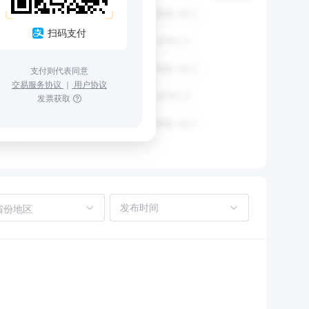
扫码支付
支付则代表同意
交易服务协议
｜
用户协议
发票获取
省份地区