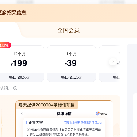
更多招采信息
全国会员
最划算
12个月
1个月
3个月
199
39
99
¥
¥
¥
每日仅0.55元
每日仅1.26元
每日仅1.08元
时取消。