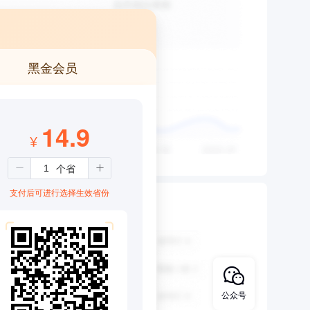
黑金会员
14.9
¥
支付后可进行选择生效省份
公众号