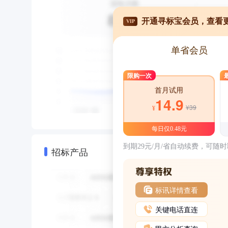
开通寻标宝会员，查看
VIP
单省会员
限购一次
首月试用
14.9
¥39
¥
每日仅0.48元
到期29元/月/省自动续费，可随
招标产品
标讯详情查看
关键电话直连