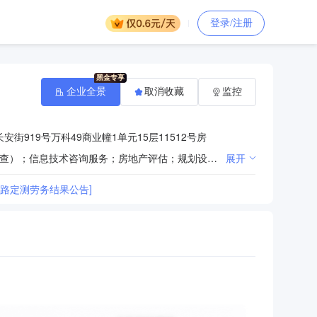
登录/注册
企业全景
取消收藏
监控
街919号万科49商业幢1单元15层11512号房
一般项目：不动产登记代理服务；计量技术服务；软件开发；地理遥感信息服务；社会调查（不含涉外调查）；信息技术咨询服务；房地产评估；规划设计管理；土地调查评估服务。(除依法须经批准的项目外，凭营业执照依法自主开展经营活动)许可项目：检验检测服务；测绘服务；建筑劳务分包。(依法须经批准的项目，经相关部门批准后方可开展经营活动，具体经营项目以审批结果为准)
展开
路定测劳务结果公告]