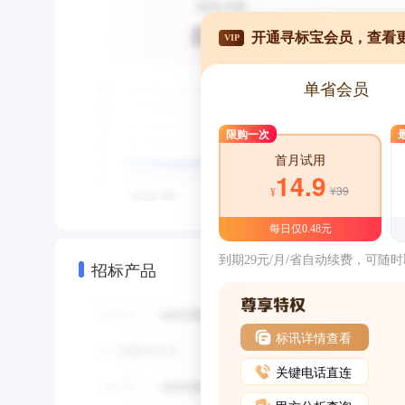
开通寻标宝会员，查看
VIP
单省会员
限购一次
首月试用
14.9
¥39
¥
每日仅0.48元
到期29元/月/省自动续费，可随
招标产品
标讯详情查看
关键电话直连