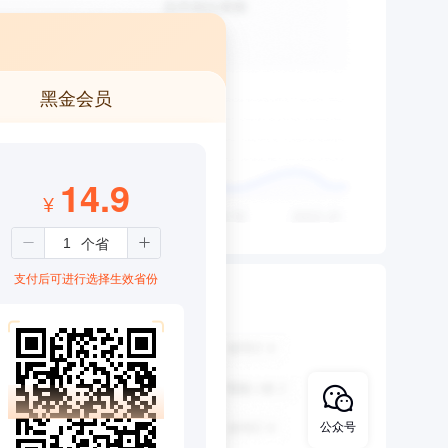
黑金会员
14.9
¥
支付后可进行选择生效省份
公众号