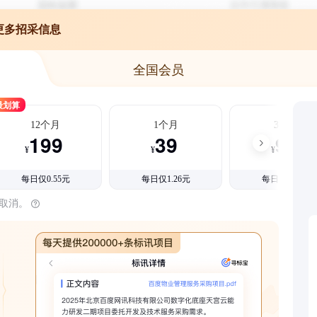
更多招采信息
全国会员
最划算
12个月
1个月
3个月
199
39
99
¥
¥
¥
每日仅0.55元
每日仅1.26元
每日仅1.08元
时取消。