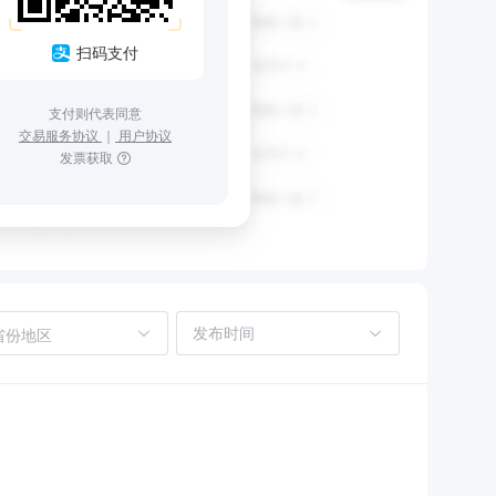
扫码支付
支付则代表同意
交易服务协议
｜
用户协议
发票获取
省份地区