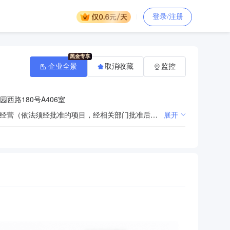
登录/注册
企业全景
取消收藏
监控
西路180号A406室
许可项目：建设工程设计；住宅室内装饰装修；建筑智能化工程施工；各类工程建设活动；林木种子生产经营（依法须经批准的项目，经相关部门批准后方可开展经营活动，具体经营项目以审批结果为准）一般项目：土石方工程施工；园林绿化工程施工；市政设施管理；电子专用设备销售；电力电子元器件销售；普通机械设备安装服务；体育场地设施工程施工；地板销售；塑料制品销售；建筑材料销售；金属材料销售；体育用品及器材批发；体育用品及器材零售；木材销售；办公用品销售；办公设备销售；日用百货销售；办公设备耗材销售；文具用品批发；文具用品零售；玩具销售；电子产品销售；家具销售；白蚁防治服务；劳务服务（不含劳务派遣）（除依法须经批准的项目外，凭营业执照依法自主开展经营活动）
展开