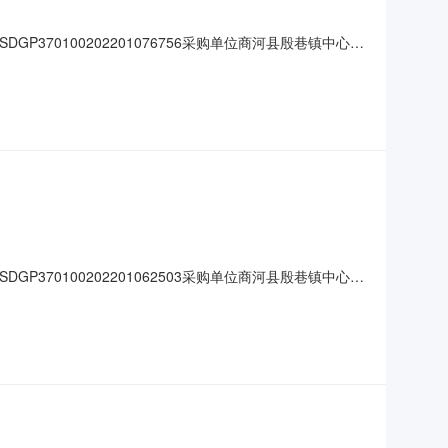
P370100202201076756采购单位商河县殷巷镇中心小
品名称数量单价小计1电池（全）南孚|南孚（Nanfu）5号南孚
商品参数:
P370100202201062503采购单位商河县殷巷镇中心小
称数量单价小计1抽纸得力（deli）MR2150-01得力
3