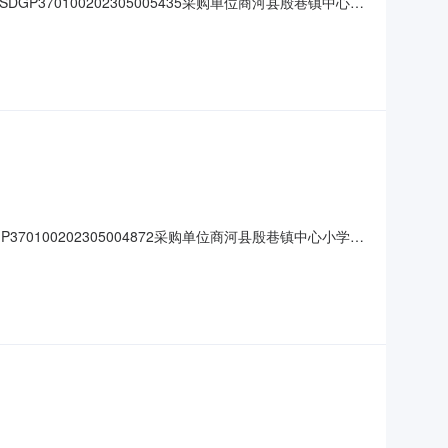
P370100202305005435采购单位商河县殷巷镇中心小
称数量单价小计1档案盒得力（deli）5604得力5604档案盒
70100202305004872采购单位商河县殷巷镇中心小学供
数量单价小计1扫把簸箕国产01大扫帚1.8m大笤帚
装150￥10￥1,500商