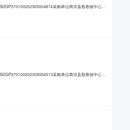
P370100202305004874采购单位商河县殷巷镇中心小
单价小计1跳绳狂神2800竹节跳绳180￥20￥3,600商品参
401红
P370100202305004513采购单位商河县殷巷镇中心小
称数量单价小计1钟表得力（deli）9006得力9006挂钟钟表