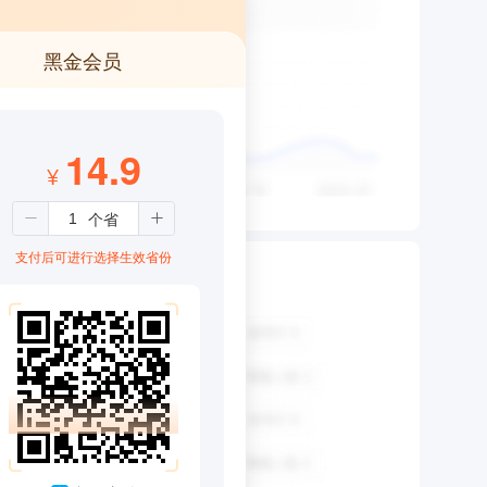
黑金会员
14.9
¥
支付后可进行选择生效省份