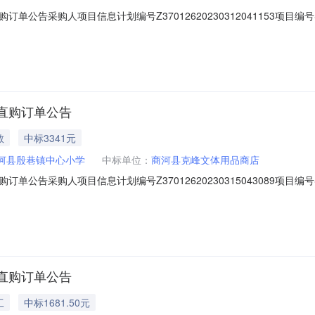
告采购人项目信息计划编号Z37012620230312041153项目编号SDG
下单时间2023-03-1817:14:17商品信息序号品目品牌型号商品名称数量
球赛顶新材料有缝球白色10只装20￥15￥300商品参数:3羽毛球设备红双喜
直购订单公告
教
中标3341元
河县殷巷镇中心小学
中标单位：
商河县克峰文体用品商店
告采购人项目信息计划编号Z37012620230315043089项目编号SDG
41下单时间2023-03-1515:47:57商品信息序号品目品牌型号商品名
得力(deli)3号国旗/五星红旗(128*192cm)32232￥36￥
直购订单公告
工
中标1681.50元