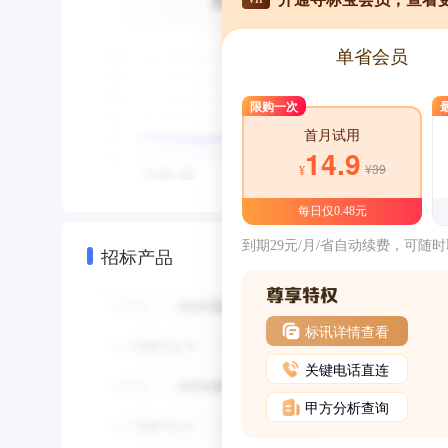
单省会员
限购一次
首月试用
14.9
¥39
¥
每日仅0.48元
到期29元/月/省自动续费，可随
招标产品
标讯详情查看
关键电话直连
甲方分析查询