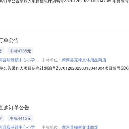
告采购人项目信息计划编号Z37012620230323047389项目编号SDG
52下单时间2023-03-2317:31:05商品信息序号品目品牌型号商品名
528130246航天彩色粉笔60盒/箱【粉笔】2￥120￥240商品参数:3文
订单公告
货
中标4785元
河县殷巷镇中心小学
中标单位：
商河县克峰文体用品商店
购人项目信息计划编号Z37012620230318044604项目编号SDGP3
下单时间2023-03-1817:01:25商品信息序号品目品牌型号商品名称
帚国产高粱杆笤箒清洁植物扫把手工扫帚物业学校工厂单位笤帚普通高粱小扫把一把
直购订单公告
货
中标4415元
河县殷巷镇中心小学
中标单位：
商河县翰林文体商场