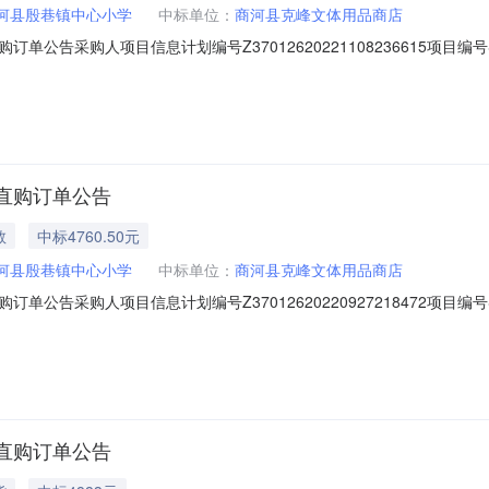
河县殷巷镇中心小学
中标单位：
商河县克峰文体用品商店
告采购人项目信息计划编号Z37012620221108236615项目编号SDG
81.5下单时间2022-11-0818:38:50商品信息序号品目品牌型号商
品参数:2抹布国产国产国产35cm*75cm超细纤维抹布彩色50￥4￥200
直购订单公告
教
中标4760.50元
河县殷巷镇中心小学
中标单位：
商河县克峰文体用品商店
告采购人项目信息计划编号Z37012620220927218472项目编号SDG
0.5下单时间2022-09-2715:47:27商品信息序号品目品牌型号商品名
30￥60商品参数:2洗手液超能洗手液花香芦荟抑菌洗手液24￥9￥216商品参数:
直购订单公告