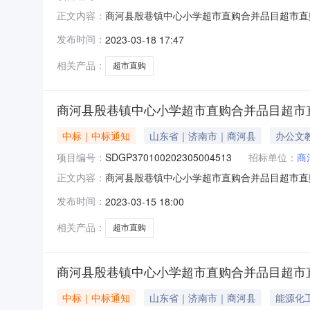
商河县殷巷镇中心小学超市直购合并品目超市直购订单公
正文内容：
学供应商名称商河县翰林文体商场成交金额￥4,415
发布时间：
2023-03-18 17:47
数:2乒乓球设备红双喜乒乓球红双喜(DHS)乒乓
相关产品：
超市直购
商河县殷巷镇中心小学超市直购合并品目超市
中标｜中标通知
山东省｜济南市｜商河县
办公文
项目编号：
SDGP370100202305004513
招标单位：
商
商河县殷巷镇中心小学超市直购合并品目超市直购订单公
正文内容：
学供应商名称商河县克峰文体用品商店成交金额￥3,3
发布时间：
2023-03-15 18:00
石英钟1￥75￥75商品参数:2国旗得力（deli）3223
相关产品：
超市直购
商河县殷巷镇中心小学超市直购合并品目超市
中标｜中标通知
山东省｜济南市｜商河县
能源化