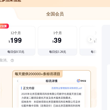
全国会员
最划算
12个月
1个月
3个月
199
39
99
¥
¥
¥
每日仅0.55元
每日仅1.26元
每日仅1.08元
时取消。