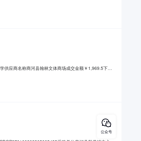
22蓝得力5622蓝档案盒厚35mm（只)46￥7.5￥345商品参
镇中心小学供应商名称商河县翰林文体商场成交金额￥1,969.5下单
￥20￥100商品参数:2铅笔M&G/晨光35101晨光2B专用
公众号