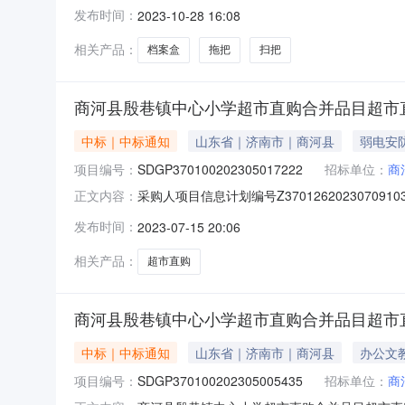
单时间2023-10-2815:20:03商品信息序号
发布时间：
2023-10-28 16:08
数:2档案盒得力（deli）5604得力5604档案盒7
相关产品：
档案盒
拖把
扫把
商河县殷巷镇中心小学超市直购合并品目超市
中标｜中标通知
山东省｜济南市｜商河县
弱电安
项目编号：
SDGP370100202305017222
招标单位：
商
采购人项目信息计划编号Z37012620230709
正文内容：
时间2023-07-1517:58:11商品信息序
发布时间：
2023-07-15 20:06
涂卡铅笔按动式涂卡铅笔80￥3.2￥256商品参数:
相关产品：
超市直购
商河县殷巷镇中心小学超市直购合并品目超市
中标｜中标通知
山东省｜济南市｜商河县
办公文
项目编号：
SDGP370100202305005435
招标单位：
商