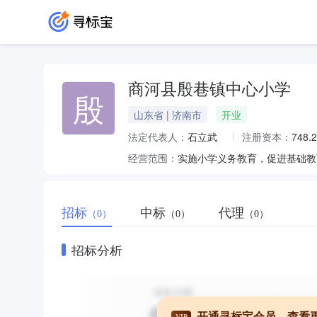
商河县殷巷镇中心小学
殷
山东省 | 济南市
开业
法定代表人：
石立武
注册资本：
748
经营范围：
实施小学义务教育，促进基础教
招标
中标
代理
（0）
（0）
（0）
招标分析
开通寻标宝会员，查看
VIP