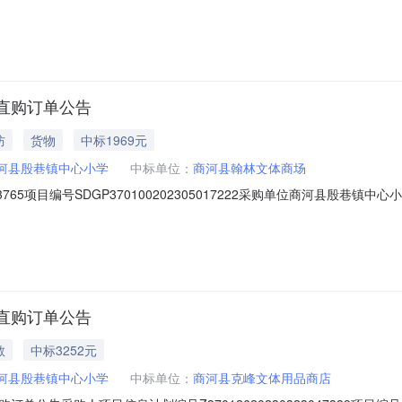
品目品牌型号商品名称数量单价小计1档案盒得力（deli）5622得力（deli）56
5mm16￥15￥240商品参数:3文件夹得力（deli）5
直购订单公告
防
货物
中标1969元
河县殷巷镇中心小学
中标单位：
商河县翰林文体商场
103765项目编号SDGP370100202305017222采购单位商河县殷巷
号品目品牌型号商品名称数量单价小计1绳子国产安全带绳50米警戒带安全带安全带绳5
3胶水得力（deli）12支/盒办公用品财务用品7103固体胶/胶棒-胶水
直购订单公告
教
中标3252元
河县殷巷镇中心小学
中标单位：
商河县克峰文体用品商店