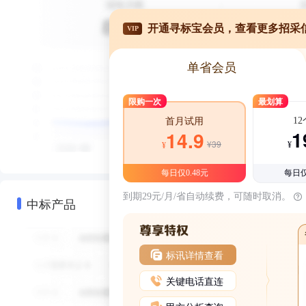
开通寻标宝会员，查看更多招采
VIP
单省会员
限购一次
最划算
1
首月试用
1
14.9
¥39
¥
¥
每日仅0.48元
每日仅
到期29元/月/省自动续费，可随时取消。
中标产品
标讯详情查看
关键电话直连