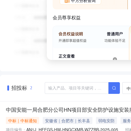
甲方分析查询
会员尊享权益
招投标
中
2
中国安能一局合肥分公司HN项目部安全防护设施安装服
中标｜中标通知
安徽省｜合肥市｜长丰县
弱电安防
服务
项目编号：
AN1J_HFFGS-HW-HNGCXMB-WZZBB-2025-005
招