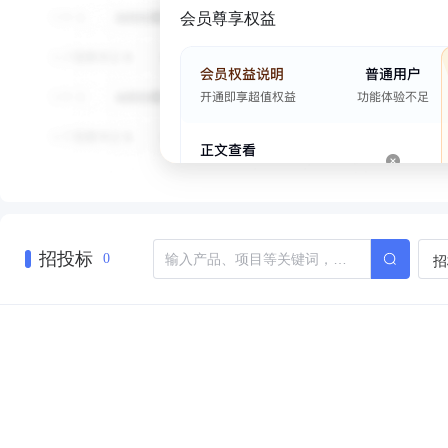
会员尊享权益
招投标
招
0