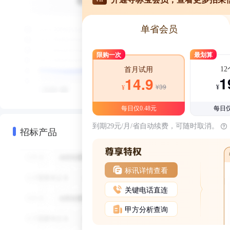
单省会员
限购一次
最划算
1
首月试用
1
14.9
¥39
¥
¥
每日仅0.48元
每日仅
到期29元/月/省自动续费，可随时取消。
招标产品
标讯详情查看
关键电话直连
甲方分析查询