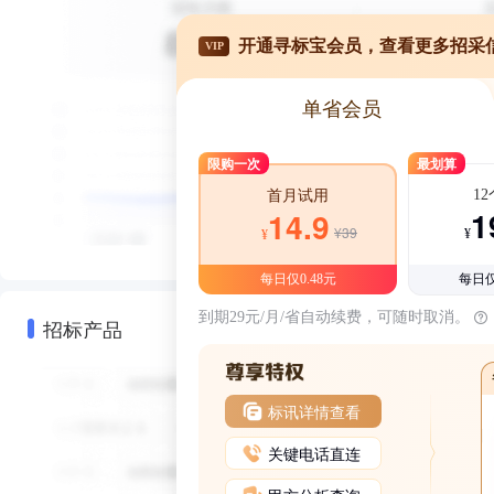
开通寻标宝会员，查看更多招采
VIP
单省会员
限购一次
最划算
1
首月试用
1
14.9
¥39
¥
¥
每日仅0.48元
每日仅
到期29元/月/省自动续费，可随时取消。
招标产品
标讯详情查看
关键电话直连