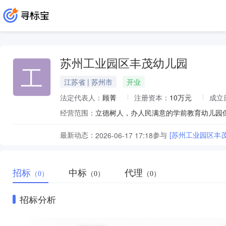
苏州工业园区丰茂幼儿园
工
江苏省 | 苏州市
开业
法定代表人：
顾菁
注册资本：
10万元
成立
经营范围：
立德树人，办人民满意的学前教育幼儿园
最新动态：
参与
[苏州工业园区丰
2026-06-17 17:18
招标
中标
代理
（0）
（0）
（0）
招标分析