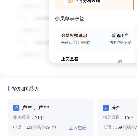
甲方分析查询
会员尊享权益
招标联系人
卢**、卢**
未*
卢
未
个
个
21
10
相关项目：
相关项目：
立即查看
电话：
139
09
电话：
159
7
******
******