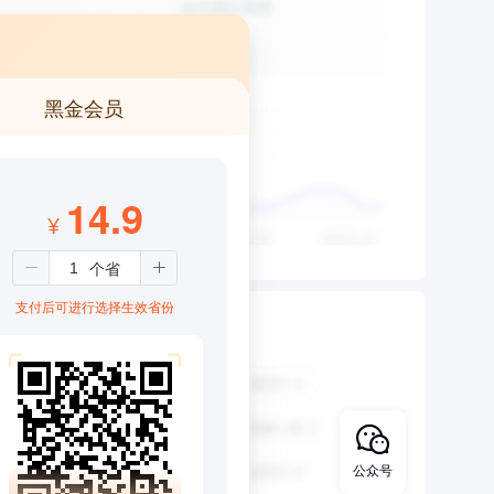
黑金会员
14.9
¥
支付后可进行选择生效省份
公众号