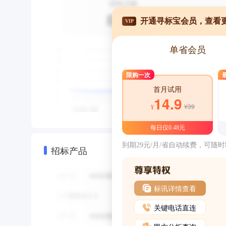
开通寻标宝会员，查看
VIP
单省会员
限购一次
首月试用
14.9
¥39
¥
每日仅0.48元
到期29元/月/省自动续费，可随
招标产品
标讯详情查看
关键电话直连