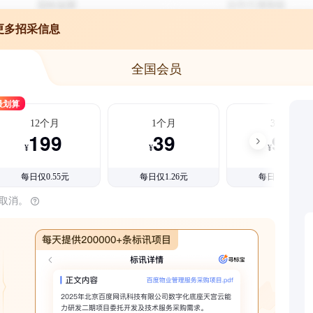
更多招采信息
全国会员
最划算
12个月
1个月
3个月
199
39
99
¥
¥
¥
每日仅0.55元
每日仅1.26元
每日仅1.08元
时取消。