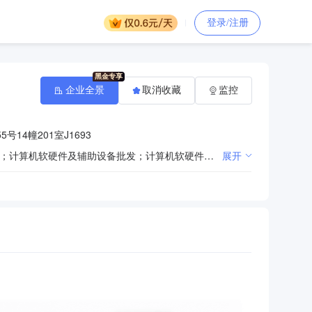
登录/注册
企业全景
取消收藏
监控
号14幢201室J1693
一般项目：技术服务、技术开发、技术咨询、技术交流、技术转让、技术推广；货物进出口；技术进出口；计算机软硬件及辅助设备批发；计算机软硬件及辅助设备零售；计算机系统服务；计算机及办公设备维修；信息技术咨询服务；信息系统集成服务；云计算装备技术服务；人工智能应用软件开发；工业控制计算机及系统销售；云计算设备销售；软件外包服务；数字技术服务；工业互联网数据服务；人工智能基础资源与技术平台；软件开发；信息系统运行维护服务；办公设备租赁服务；互联网数据服务；办公设备销售；计算器设备销售；5G通信技术服务；网络设备销售；网络技术服务；信息咨询服务（不含许可类信息咨询服务）；社会经济咨询服务。（除依法须经批准的项目外，凭营业执照依法自主开展经营活动）
展开