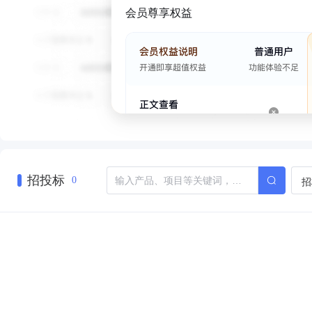
会员尊享权益
招投标
招
0