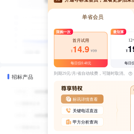
单省会员
限购一次
最划算
1
首月试用
1
14.9
¥39
¥
¥
每日仅0.48元
每日仅
到期29元/月/省自动续费，可随时取消。
招标产品
标讯详情查看
关键电话直连
甲方分析查询