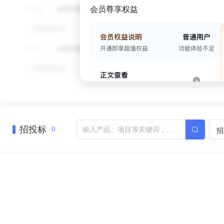
会员尊享权益
招投标
招
0