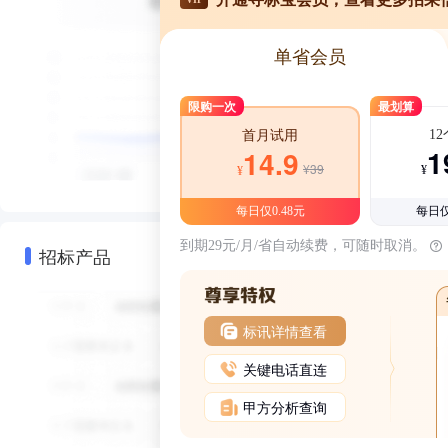
单省会员
限购一次
最划算
1
首月试用
1
14.9
¥39
¥
¥
每日仅0.48元
每日仅
到期29元/月/省自动续费，可随时取消。
招标产品
标讯详情查看
关键电话直连
甲方分析查询