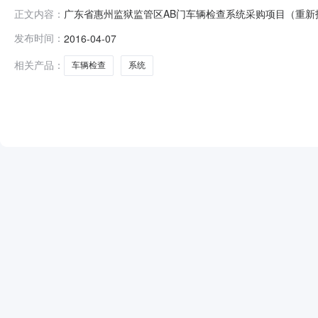
广东省惠州监狱监管区AB门车辆检查系统采购项目（重新招
正文内容：
顾问有限公司发布日期：2016-04-0713:07:46采购项目
发布时间：
2016-04-07
项目负责人：罗泽强项目经办人：杨俊鹏广东惠通工程顾问
相关产品：
车辆检查
系统