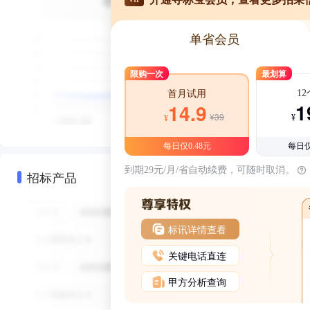
单省会员
限购一次
最划算
1
首月试用
1
14.9
¥39
¥
¥
每日仅0.48元
每日仅
到期29元/月/省自动续费，可随时取消。
招标产品
标讯详情查看
关键电话直连
甲方分析查询