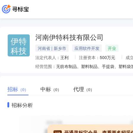
河南伊特科技有限公司
伊特
科技
河南省 | 新乡市
应用软件开发
开业
法定代表人：
王利
注册资本：
500万元
成
经营范围：
无纺布制品、塑料制品、手提袋、塑料袋
招标
中标
代理
（0）
（0）
（0）
招标分析
开通寻标宝会员，查看更多招采
VIP