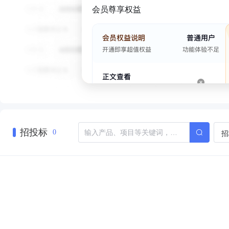
会员尊享权益
招投标
招
0