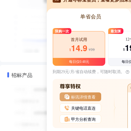
单省会员
限购一次
最划算
1
首月试用
1
14.9
¥39
¥
¥
每日仅0.48元
每日仅
到期29元/月/省自动续费，可随时取消。
招标产品
标讯详情查看
关键电话直连
甲方分析查询