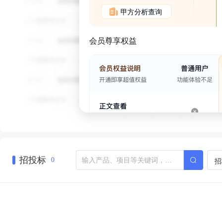
甲方分析查询
会员尊享权益
招投标
招
0