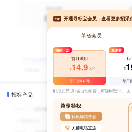
开通寻标宝会员，查看更多招采
VIP
单省会员
限购一次
最划算
1
首月试用
1
14.9
¥39
¥
¥
每日仅0.48元
每日仅
到期29元/月/省自动续费，可随时取消。
招标产品
标讯详情查看
关键电话直连