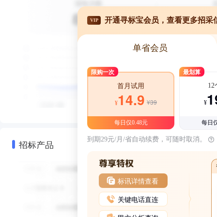
开通寻标宝会员，查看更多招采
VIP
单省会员
限购一次
最划算
1
首月试用
1
14.9
¥39
¥
¥
每日仅0.48元
每日仅
到期29元/月/省自动续费，可随时取消。
招标产品
标讯详情查看
关键电话直连