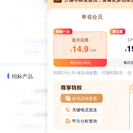
单省会员
限购一次
最划算
1
首月试用
1
14.9
¥39
¥
¥
每日仅0.48元
每日仅
到期29元/月/省自动续费，可随时取消。
招标产品
标讯详情查看
关键电话直连
甲方分析查询