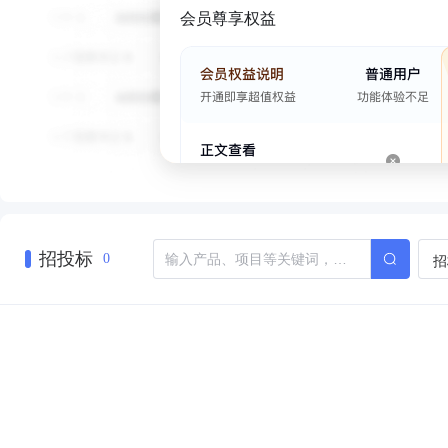
会员尊享权益
招投标
招
0