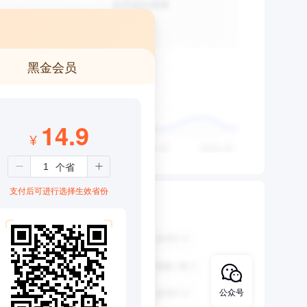
黑金会员
14.9
¥
支付后可进行选择生效省份
公众号