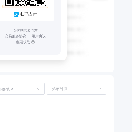
扫码支付
支付则代表同意
交易服务协议
｜
用户协议
发票获取
省份地区