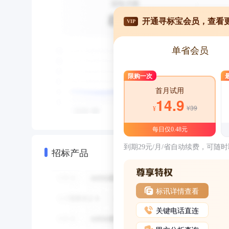
开通寻标宝会员，查看
VIP
单省会员
限购一次
首月试用
14.9
¥39
¥
每日仅0.48元
到期29元/月/省自动续费，可随
招标产品
标讯详情查看
关键电话直连