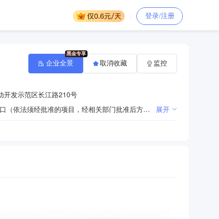
登录/注册
企业全景
取消收藏
监控
开发示范区长江路210号
许可项目：药品生产；药品批发；药品零售；食品添加剂生产；饲料添加剂生产；货物进出口；技术进出口（依法须经批准的项目，经相关部门批准后方可开展经营活动，具体经营项目以审批结果为准） 一般项目：技术服务、技术开发、技术咨询、技术交流、技术转让、技术推广；食品添加剂销售；饲料添加剂销售；染料销售；颜料销售；涂料销售（不含危险化学品）；橡胶制品销售；金属材料销售；机械设备销售；电气设备销售；建筑材料销售；五金产品批发；五金产品零售；针纺织品及原料销售；服装服饰批发；服装服饰零售；灯具销售（除依法须经批准的项目外，凭营业执照依法自主开展经营活动）
展开