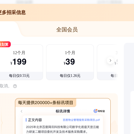
更多招采信息
全国会员
最划算
12个月
1个月
3个月
199
39
99
¥
¥
¥
每日仅0.55元
每日仅1.26元
每日仅1.08元
时取消。