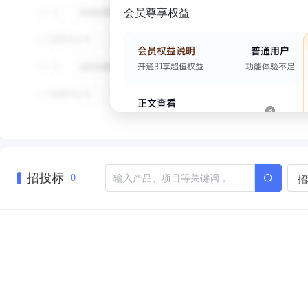
会员尊享权益
招投标
招
0