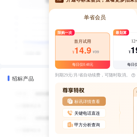
单省会员
限购一次
最划算
1
首月试用
1
14.9
¥39
¥
¥
每日仅0.48元
每日仅
到期29元/月/省自动续费，可随时取消。
招标产品
标讯详情查看
关键电话直连
甲方分析查询