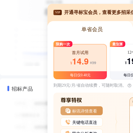
开通寻标宝会员，查看更多招采
VIP
单省会员
限购一次
最划算
1
首月试用
1
14.9
¥39
¥
¥
每日仅0.48元
每日仅
到期29元/月/省自动续费，可随时取消。
招标产品
标讯详情查看
关键电话直连