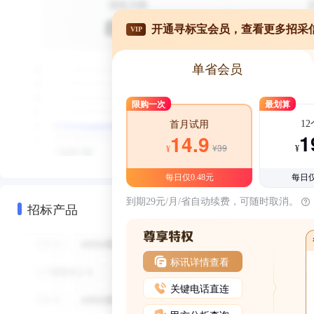
开通寻标宝会员，查看更多招采
VIP
单省会员
限购一次
最划算
1
首月试用
1
14.9
¥39
¥
¥
每日仅0.48元
每日仅
到期29元/月/省自动续费，可随时取消。
招标产品
标讯详情查看
关键电话直连