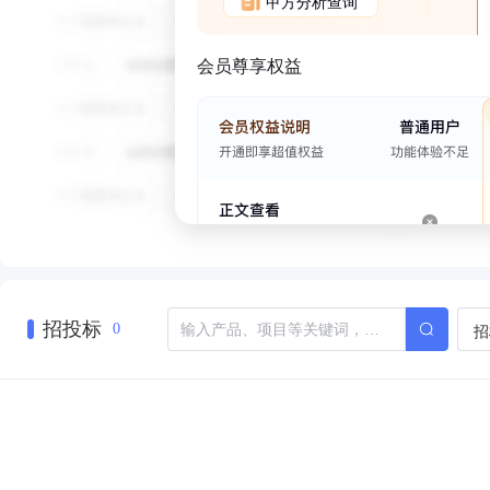
甲方分析查询
会员尊享权益
招投标
招
0