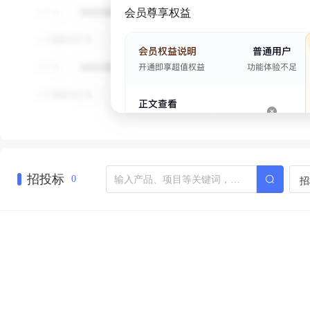
会员尊享权益
招投标
招
0