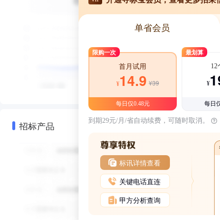
单省会员
限购一次
最划算
1
首月试用
1
14.9
¥39
¥
¥
每日仅0.48元
每日仅
到期29元/月/省自动续费，可随时取消。
招标产品
标讯详情查看
关键电话直连
甲方分析查询