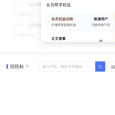
会员尊享权益
招投标
招
0