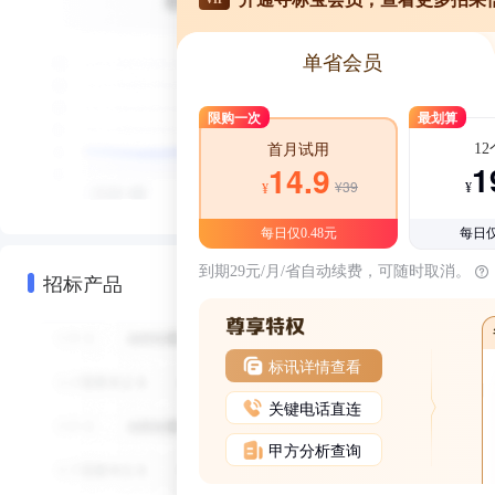
单省会员
限购一次
最划算
1
首月试用
1
14.9
¥39
¥
¥
每日仅0.48元
每日仅
到期29元/月/省自动续费，可随时取消。
招标产品
标讯详情查看
关键电话直连
甲方分析查询