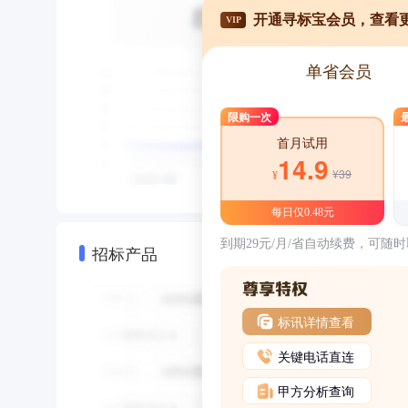
开通寻标宝会员，查看
VIP
单省会员
限购一次
首月试用
14.9
¥39
¥
每日仅0.48元
到期29元/月/省自动续费，可随
招标产品
标讯详情查看
关键电话直连
甲方分析查询