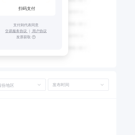
扫码支付
支付则代表同意
交易服务协议
｜
用户协议
发票获取
省份地区