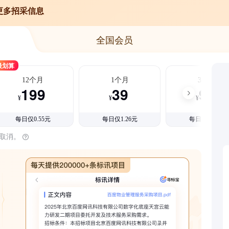
更多招采信息
全国会员
最划算
12个月
1个月
3个月
199
39
99
¥
¥
¥
每日仅0.55元
每日仅1.26元
每日仅1.08元
时取消。