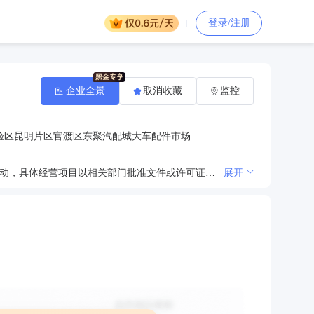
登录/注册
企业全景
取消收藏
监控
验区昆明片区官渡区东聚汽配城大车配件市场
许可项目：道路货物运输（不含危险货物）。（依法须经批准的项目，经相关部门批准后方可开展经营活动，具体经营项目以相关部门批准文件或许可证件为准）一般项目：汽车销售；汽车零配件零售；新能源汽车整车销售；新能源汽车电附件销售；建筑工程用机械销售；机械设备销售；农业机械销售；机械电气设备销售；润滑油销售；化肥销售；肥料销售；国内贸易代理；销售代理；进出口代理；货物进出口；技术进出口；国内货物运输代理；国际货物运输代理；农产品的生产、销售、加工、运输、贮藏及其他相关服务；普通机械设备安装服务；家用电器安装服务；交通设施维修；金属制品修理；通用设备修理；专用设备修理；电气设备修理；仪器仪表修理；机械设备租赁；农业机械租赁；建筑工程机械与设备租赁；非金属矿及制品销售；金属矿石销售；稀土功能材料销售；中草药收购。（除依法须经批准的项目外，凭营业执照依法自主开展经营活动）
展开