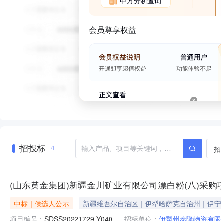
甲方分析查询
会员尊享权益
招投标
招
4
(山东黄金集团)新疆金川矿业有限公司漂白粉(八)采
中标｜候选人公示
新疆维吾尔自治区｜伊犁哈萨克自治州｜伊宁
项目编号：
SDSS20221729-Y040
招标单位：
伊犁州泰隆物资有限