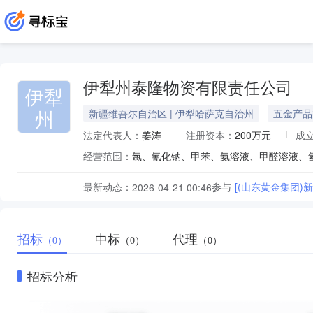
伊犁州泰隆物资有限责任公司
伊犁
州
新疆维吾尔自治区 | 伊犁哈萨克自治州
五金产品
法定代表人：
姜涛
注册资本：
200万元
成
经营范围：
最新动态：
参与
[(山东黄金集团)
2026-04-21 00:46
招标
中标
代理
（0）
（0）
（0）
招标分析