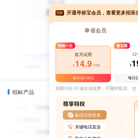
开通寻标宝会员，查看更多招采
VIP
单省会员
限购一次
最划算
1
首月试用
1
14.9
¥39
¥
¥
每日仅0.48元
每日仅
到期29元/月/省自动续费，可随时取消。
招标产品
标讯详情查看
关键电话直连