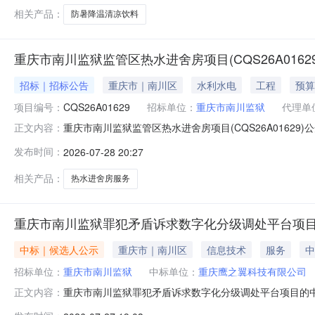
相关产品：
防暑降温清凉饮料
重庆市南川监狱监管区热水进舍房项目(CQS26A0162
招标｜招标公告
重庆市｜南川区
水利水电
工程
预算
项目编号：
CQS26A01629
招标单位：
重庆市南川监狱
代理单
重庆市南川监狱监管区热水进舍房项目(CQS26A01629
正文内容：
年7月28日本项目保证金支持电子投标保函形式，如需申请
发布时间：
2026-07-28 20:27
取采购文件，并于2026年8月18日10:00（北京时间
相关产品：
热水进舍房服务
重庆市南川监狱罪犯矛盾诉求数字化分级调处平台项
中标｜候选人公示
重庆市｜南川区
信息技术
服务
中
招标单位：
重庆市南川监狱
中标单位：
重庆鹰之翼科技有限公司
重庆市南川监狱罪犯矛盾诉求数字化分级调处平台项目的中标
正文内容：
台项目结果公告一、采购方式：竞争性谈判二、项目名称：