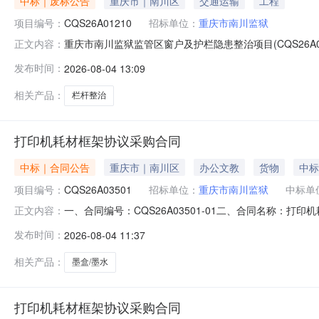
中标｜废标公告
重庆市｜南川区
交通运输
工程
项目编号：
CQS26A01210
招标单位：
重庆市南川监狱
重庆市南川监狱监管区窗户及护栏隐患整治项目(CQS26A0
正文内容：
市南川监狱监管区窗户及护栏隐患整治项目二、项目终止的
发布时间：
2026-08-04 13:09
庞彬彬、刘高熊（采购人代表）四、其他补充事宜五、凡
71620205
相关产品：
栏杆整治
打印机耗材框架协议采购合同
中标｜合同公告
重庆市｜南川区
办公文教
货物
中标
项目编号：
CQS26A03501
招标单位：
重庆市南川监狱
中标单
一、合同编号：CQS26A03501-01二、合同名称：
正文内容：
川监狱地址：重庆市南川区水江镇宁江路17号联系方式：02
发布时间：
2026-08-04 11:37
15320588169六、合同主要信息主要标的名称：爱普生
相关产品：
墨盒/墨水
打印机耗材框架协议采购合同