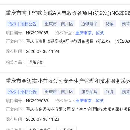
重庆市南川监狱高戒A区电教设备项目(第2次)(NC2026
招标｜招标公告
重庆市｜南川区
通讯电子
货物
预算
项目编号：
NC2026065
招标单位：
重庆市南川监狱
重庆市南川监狱高戒A区电教设备项目（第2次）（NC20
正文内容：
欢迎符合资格要求并有供货能力的供应商踊跃参与。一、项
发布时间：
2026-07-30 11:24
购目录明细单价限价（最高）数量总限价（最高）目录其他网
务平台注册，成
相关产品：
网络设备
重庆市金迈实业有限公司安全生产管理和技术服务采购
招标｜招标公告
重庆市｜南川区
服务采购
服务
预算
项目编号：
NC2026063
招标单位：
重庆市南川监狱
重庆市金迈实业有限公司安全生产管理和技术服务采购项目(
正文内容：
80,400.00元(非财政资金)三、项目详情概况项目
发布时间：
2026-07-30 11:23
事责任的能力；2、具有良好的商业信誉和健全的财务会计
活动中无重大违纪记录
相关产品：
安全生产管理
技术服务