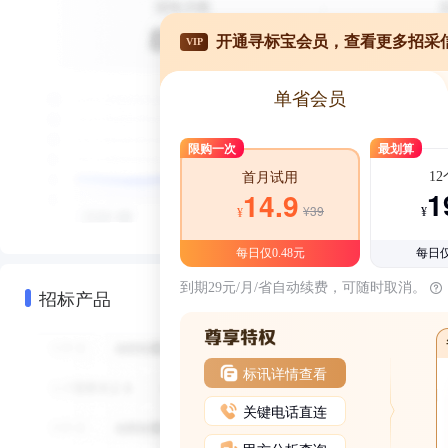
开通寻标宝会员，查看更多招采
VIP
单省会员
限购一次
最划算
1
首月试用
1
14.9
¥39
¥
¥
每日仅0.48元
每日仅
到期29元/月/省自动续费，可随时取消。
招标产品
标讯详情查看
关键电话直连