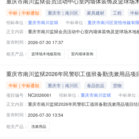
重庆市南川监狱会员活动中心室内墙体装饰及篮球场
中标｜中标通知
重庆市｜南川区
家具建材
工程
中标
招标单位：
重庆市南川监狱
中标单位：
重庆市南川区觉悟传媒有
重庆市南川监狱会员活动中心室内墙体装饰及篮球场木地
正文内容：
商：项目名称中标人名称中标金额(元)重庆市南川监狱会员
发布时间：
2026-07-30 17:37
金额代理服务收费标准：/代理服务费总计：3000.00元
公共资源交易中心
相关产品：
篮球场木地板彩绘
室内墙体装饰
重庆市南川监狱2026年民警职工值班备勤洗漱用品项
中标｜中标通知
重庆市｜南川区
食品饮品
货物
项目编号：
NC2026061
招标单位：
重庆市南川监狱
中标单位
重庆市南川监狱2026年民警职工值班备勤洗漱用品项目结果公
正文内容：
三、公告日期：2026年7月28日四、结果详情中标单
发布时间：
2026-07-30 13:54
川监狱采购经办人：丁建波采购人电话：71620205
完整，并对
相关产品：
洗漱用品