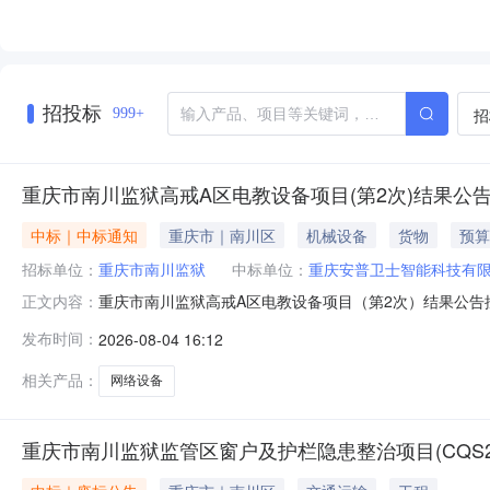
招投标
招
999+
重庆市南川监狱高戒A区电教设备项目(第2次)结果公
中标｜中标通知
重庆市｜南川区
机械设备
货物
预算
招标单位：
重庆市南川监狱
中标单位：
重庆安普卫士智能科技有
重庆市南川监狱高戒A区电教设备项目（第2次）结果公
正文内容：
目录其他网络设备需求描述详见附件。1,500元20件3
发布时间：
2026-08-04 16:12
竞拍供应商数量5家采购结果中标（成交）成交金额28,
联系电话：139968
相关产品：
网络设备
重庆市南川监狱监管区窗户及护栏隐患整治项目(CQS26