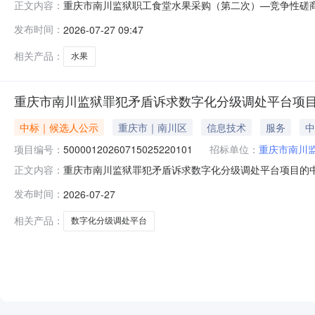
重庆市南川监狱职工食堂水果采购（第二次）—竞争性磋商采购
正文内容：
包内容最高限价数量单位服务要求职工食堂水果400,000
发布时间：
2026-07-27 09:47
法》第二十二条规定：1.具有独立承担民事责任的能力；2
障
相关产品：
水果
重庆市南川监狱罪犯矛盾诉求数字化分级调处平台项
中标｜候选人公示
重庆市｜南川区
信息技术
服务
中
项目编号：
50000120260715025220101
招标单位：
重庆市南川
重庆市南川监狱罪犯矛盾诉求数字化分级调处平台项目的中标候
正文内容：
一、采购方式：竞争性谈判二、项目名称：重庆市南川监狱
发布时间：
2026-07-27
有限公司中标人地址：重庆市重庆市渝中区石油路街道虎踞路6
理
相关产品：
数字化分级调处平台