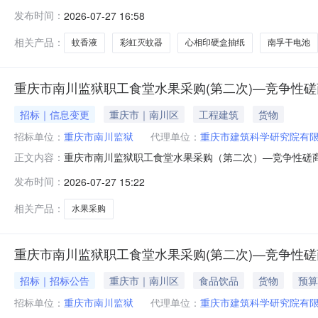
电子反拍项目编号：62026071760199164项目联系
发布时间：
2026-07-27 16:58
2026-07-2209:00-2026-07-2213:00
相关产品：
蚊香液
彩虹灭蚊器
心相印硬盒抽纸
南孚干电池
重庆市南川监狱职工食堂水果采购(第二次)—竞争性
招标｜信息变更
重庆市｜南川区
工程建筑
货物
招标单位：
重庆市南川监狱
代理单位：
重庆市建筑科学研究院有
重庆市南川监狱职工食堂水果采购（第二次）—竞争性磋商更正
正文内容：
南川监狱采购人地址：重庆市南川区水江镇宁江路17号联系
发布时间：
2026-07-27 15:22
区和孝路183号2号楼经办人名称：单老师联系电话：150
相关产品：
水果采购
重庆市南川监狱职工食堂水果采购(第二次)—竞争性
招标｜招标公告
重庆市｜南川区
食品饮品
货物
预算
招标单位：
重庆市南川监狱
代理单位：
重庆市建筑科学研究院有