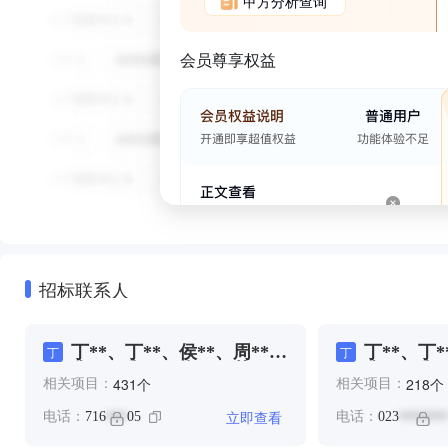
甲方分析查询
会员尊享权益
招标联系人
丁**、丁**、侯**、周**、
丁**、丁*
丁
丁
张**、朱**、朱**、莫**、
张**、朱*
个
个
431
218
相关项目：
相关项目：
赵**、陈*、陈**
符**、莫*
立即查看
电话：
716
05
电话：
023
***
*******