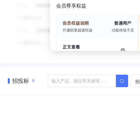
会员尊享权益
招投标
招
0