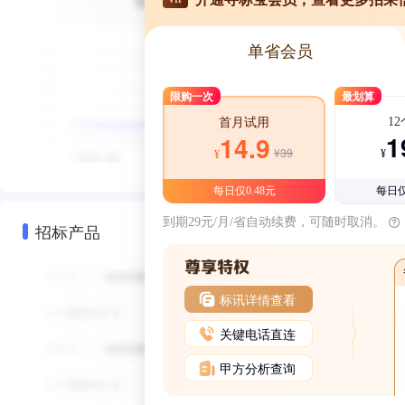
单省会员
限购一次
最划算
1
首月试用
1
14.9
¥39
¥
¥
每日仅0.48元
每日仅
到期29元/月/省自动续费，可随时取消。
招标产品
标讯详情查看
关键电话直连
甲方分析查询