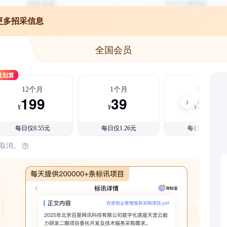
更多招采信息
全国会员
最划算
12个月
1个月
3个月
199
39
99
¥
¥
¥
每日仅0.55元
每日仅1.26元
每日仅1.08元
时取消。