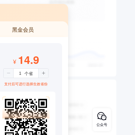
黑金会员
14.9
¥
支付后可进行选择生效省份
公众号