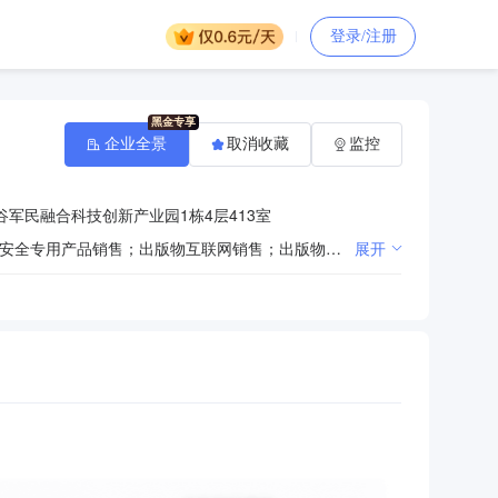
登录/注册
企业全景
取消收藏
监控
军民融合科技创新产业园1栋4层413室
许可项目：建筑智能化系统设计；建设工程施工（除核电站建设经营、民用机场建设）；计算机信息系统安全专用产品销售；出版物互联网销售；出版物零售。（依法须经批准的项目，经相关部门批准后方可开展经营活动，具体经营项目以相关部门批准文件或许可证件为准）一般项目：互联网安全服务；信息系统集成服务；信息技术咨询服务；信息安全设备制造；信息安全设备销售；网络与信息安全软件开发；软件开发；技术服务、技术开发、技术咨询、技术交流、技术转让、技术推广；数据处理和存储支持服务；数据处理服务；业务培训（不含教育培训、职业技能培训等需取得许可的培训）；技术进出口；货物进出口；科技中介服务；基于云平台的业务外包服务；软件外包服务；数字技术服务；云计算装备技术服务；大数据服务；互联网数据服务；数字创意产品展览展示服务；数字内容制作服务（不含出版发行）；计算机及通讯设备租赁。（除依法须经批准的项目外，凭营业执照依法自主开展经营活动）
展开