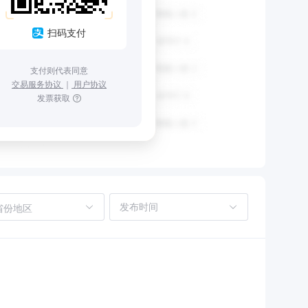
扫码支付
支付则代表同意
交易服务协议
｜
用户协议
发票获取
省份地区