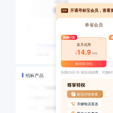
开通寻标宝会员，查看
VIP
单省会员
限购一次
首月试用
14.9
¥39
¥
每日仅0.48元
到期29元/月/省自动续费，可随
招标产品
标讯详情查看
关键电话直连