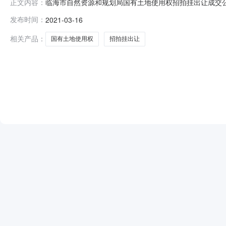
临海市自然资源和规划局国有土地使用权招拍挂出让成交公示(
正文内容：
标拍卖挂牌出让国有土地使用权规定》和《招标拍卖挂牌出让
发布时间：
2021-03-16
卖出让1宗国有土地使用权。现将有关情况公示如下：一、地块
相关产品：
国有土地使用权
招拍挂出让