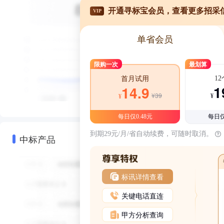
开通寻标宝会员，查看更多招采
VIP
单省会员
限购一次
最划算
1
首月试用
1
14.9
¥39
¥
¥
每日仅0.48元
每日仅
到期29元/月/省自动续费，可随时取消。
中标产品
标讯详情查看
关键电话直连
甲方分析查询