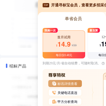
开通寻标宝会员，查看更多招采
VIP
单省会员
限购一次
最划算
1
首月试用
1
14.9
¥39
¥
¥
每日仅0.48元
每日仅
到期29元/月/省自动续费，可随时取消。
招标产品
标讯详情查看
关键电话直连
甲方分析查询