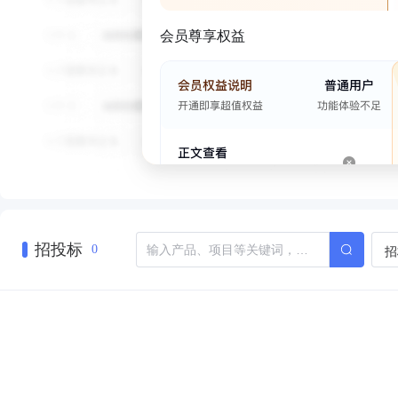
会员尊享权益
招投标
招
0