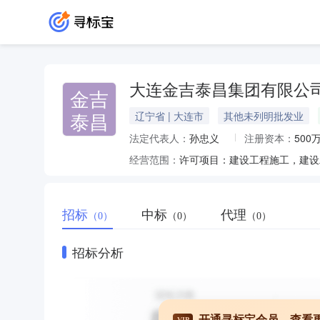
大连金吉泰昌集团有限公
金吉
泰昌
辽宁省 | 大连市
其他未列明批发业
法定代表人：
孙忠义
注册资本：
500
经营范围：
招标
中标
代理
（0）
（0）
（0）
招标分析
开通寻标宝会员，查看
VIP