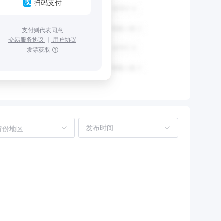
扫码支付
支付则代表同意
交易服务协议
｜
用户协议
发票获取
省份地区