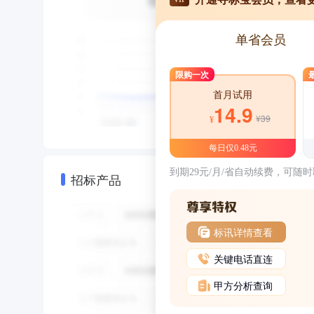
单省会员
限购一次
首月试用
14.9
¥39
¥
每日仅0.48元
到期29元/月/省自动续费，可随
招标产品
标讯详情查看
关键电话直连
甲方分析查询