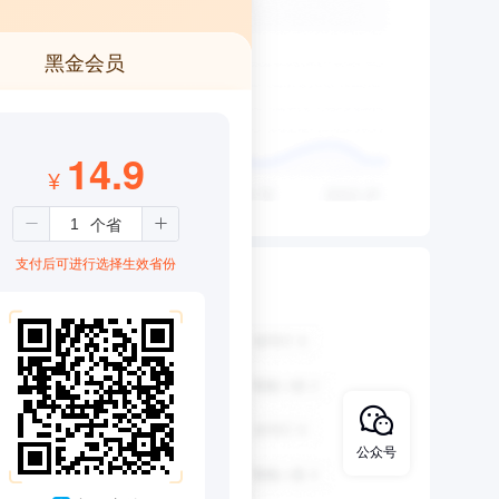
黑金会员
14.9
¥
支付后可进行选择生效省份
公众号