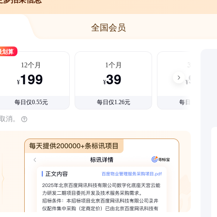
全国会员
最划算
12个月
1个月
3个月
199
39
99
¥
¥
¥
每日仅0.55元
每日仅1.26元
每日仅1.08元
时取消。