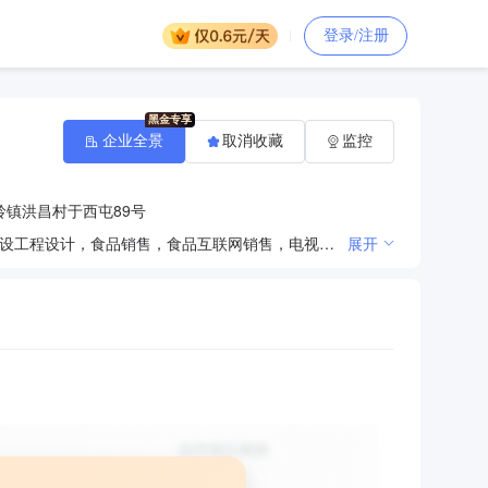
登录/注册
企业全景
取消收藏
监控
镇洪昌村于西屯89号
许可项目：建设工程施工，建设工程施工（除核电站建设经营、民用机场建设），住宅室内装饰装修，建设工程设计，食品销售，食品互联网销售，电视剧制作（依法须经批准的项目，经相关部门批准后方可开展经营活动，具体经营项目以审批结果为准）一般项目：园林绿化工程施工，建筑材料销售，销售代理，国内贸易代理，水产品零售，水产品批发，食品销售（仅销售预包装食品），互联网销售（除销售需要许可的商品），电影制片（除依法须经批准的项目外，凭营业执照依法自主开展经营活动）
展开